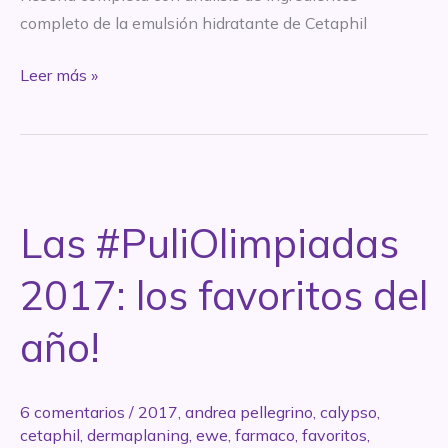
completo de la emulsión hidratante de Cetaphil
REVIEW
Leer más »
–
Emulsion
Hidratante
rostro
y
Las #PuliOlimpiadas
cuerpo
–
2017: los favoritos del
Cetaphil
año!
6 comentarios
/
2017
,
andrea pellegrino
,
calypso
,
cetaphil
,
dermaplaning
,
ewe
,
farmaco
,
favoritos
,