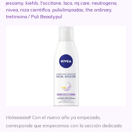
jessamy
,
kiehls
,
l'occitane
,
laca
,
mj care
,
neutrogena
,
nivea
,
niza cientifica
,
puliolimpiadas
,
the ordinary
,
tretinoina
/
Puli Beautypul
Holaaaaaa!! Con el nuevo año ya empezado,
corresponde que empecemos con la sección dedicada