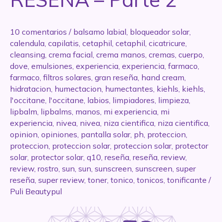
10 comentarios
/
balsamo labial
,
bloqueador solar
,
calendula
,
capilatis
,
cetaphil
,
cetaphil
,
cicatricure
,
cleansing
,
crema facial
,
crema manos
,
cremas
,
cuerpo
,
dove
,
emulsiones
,
experiencia
,
experiencia
,
farmaco
,
farmaco
,
filtros solares
,
gran reseña
,
hand cream
,
hidratacion
,
humectacion
,
humectantes
,
kiehls
,
kiehls
,
l'occitane
,
l'occitane
,
labios
,
limpiadores
,
limpieza
,
lipbalm
,
lipbalms
,
manos
,
mi experiencia
,
mi
experiencia
,
nivea
,
nivea
,
niza cientifica
,
niza cientifica
,
opinion
,
opiniones
,
pantalla solar
,
ph
,
proteccion
,
proteccion
,
proteccion solar
,
proteccion solar
,
protector
solar
,
protector solar
,
q10
,
reseña
,
reseña
,
review
,
review
,
rostro
,
sun
,
sun
,
sunscreen
,
sunscreen
,
super
reseña
,
super review
,
toner
,
tonico
,
tonicos
,
tonificante
/
Puli Beautypul