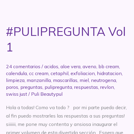
amigo,
el
PH
#PULIPREGUNTA Vol
+
limpiadores
1
bajo
la
tira
24 comentarios
/
acidos
,
aloe vera
,
aveno
,
bb cream
,
y
calendula
,
cc cream
,
cetaphil
,
exfoliacion
,
hidratacion
,
limpieza
,
manzanilla
,
mascarillas
,
miel
,
neutrogena
,
mi
poros
,
preguntas
,
pulipregunta
,
respuestas
,
revlon
,
mirada
swiss just
/
Puli Beautypul
Hola a todas! Como va todo ? por mi parte puedo decir,
al fin puedo mostrarles las respuestas a sus preguntas!
siiiiii, me pone muy contenta y ansiosa inaugurar el
primer volumen de esta divertida sección. Espero que