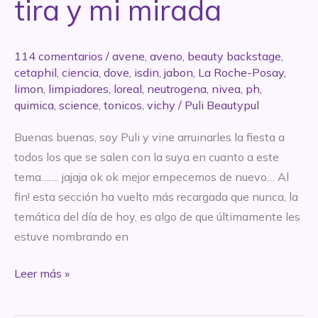
tira y mi mirada
114 comentarios
/
avene
,
aveno
,
beauty backstage
,
cetaphil
,
ciencia
,
dove
,
isdin
,
jabon
,
La Roche-Posay
,
limon
,
limpiadores
,
loreal
,
neutrogena
,
nivea
,
ph
,
quimica
,
science
,
tonicos
,
vichy
/
Puli Beautypul
Buenas buenas, soy Puli y vine arruinarles la fiesta a
todos los que se salen con la suya en cuanto a este
tema……. jajaja ok ok mejor empecemos de nuevo… Al
fin! esta sección ha vuelto más recargada que nunca, la
temática del día de hoy, es algo de que últimamente les
estuve nombrando en
BEAUTY
Leer más »
BACKSTAGE:
nuestro