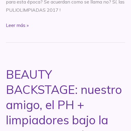
para esta época? Se acuerdan como se llama no? Sí, las
PULIOLIMPIADAS 2017 !
Las
Leer más »
#PuliOlimpiadas
2017:
los
favoritos
del
BEAUTY
año!
BACKSTAGE: nuestro
amigo, el PH +
limpiadores bajo la