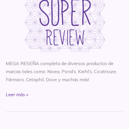
MEGA RESEÑA completa de diversos productos de
marcas tales como: Nivea, Pond’s, Kiehl’s, Cicatricure,
Fármaco, Cetaphil, Dove y muchas más!
SÚPER
Leer más »
MEGA
RESEÑA
–
Parte