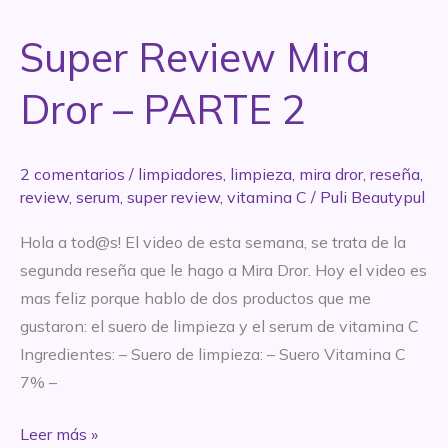
Parte
2:
Super Review Mira
Vichy,
Fotosol,
Dror – PARTE 2
Eucerin
2 comentarios
/
limpiadores
,
limpieza
,
mira dror
,
reseña
,
review
,
serum
,
super review
,
vitamina C
/
Puli Beautypul
Hola a tod@s! El video de esta semana, se trata de la
segunda reseña que le hago a Mira Dror. Hoy el video es
mas feliz porque hablo de dos productos que me
gustaron: el suero de limpieza y el serum de vitamina C
Ingredientes: – Suero de limpieza: – Suero Vitamina C
7% –
Super
Leer más »