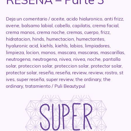
Deja un comentario
/
aceite
,
acido hialuronico
,
anti frizz
,
avene
,
balsamo labial
,
cabello
,
capilatis
,
crema facial
,
crema manos
,
crema noche
,
cremas
,
cuerpo
,
frizz
,
hidratacion
,
hinds
,
humectacion
,
humectantes
,
hyaluronic acid
,
kiehls
,
kiehls
,
labios
,
limpiadores
,
limpieza
,
locion
,
manos
,
mascara
,
mascaras
,
mascarillas
,
neutrogena
,
neutrogena
,
nivea
,
nivea
,
noche
,
pantalla
solar
,
proteccion solar
,
proteccion solar
,
protector solar
,
protector solar
,
reseña
,
reseña
,
review
,
review
,
rostro
,
st
ives
,
super reseña
,
super review
,
the ordinary
,
the
ordinary
,
tratamiento
/
Puli Beautypul