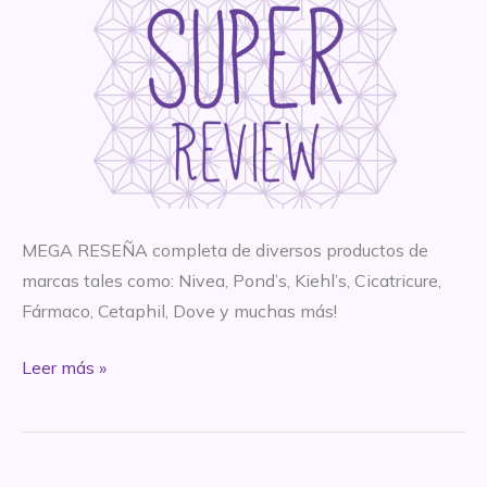
MEGA RESEÑA completa de diversos productos de
marcas tales como: Nivea, Pond’s, Kiehl’s, Cicatricure,
Fármaco, Cetaphil, Dove y muchas más!
SÚPER
Leer más »
MEGA
RESEÑA
–