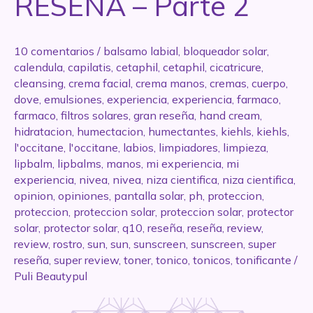
RESEÑA – Parte 2
10 comentarios
/
balsamo labial
,
bloqueador solar
,
calendula
,
capilatis
,
cetaphil
,
cetaphil
,
cicatricure
,
cleansing
,
crema facial
,
crema manos
,
cremas
,
cuerpo
,
dove
,
emulsiones
,
experiencia
,
experiencia
,
farmaco
,
farmaco
,
filtros solares
,
gran reseña
,
hand cream
,
hidratacion
,
humectacion
,
humectantes
,
kiehls
,
kiehls
,
l'occitane
,
l'occitane
,
labios
,
limpiadores
,
limpieza
,
lipbalm
,
lipbalms
,
manos
,
mi experiencia
,
mi
experiencia
,
nivea
,
nivea
,
niza cientifica
,
niza cientifica
,
opinion
,
opiniones
,
pantalla solar
,
ph
,
proteccion
,
proteccion
,
proteccion solar
,
proteccion solar
,
protector
solar
,
protector solar
,
q10
,
reseña
,
reseña
,
review
,
review
,
rostro
,
sun
,
sun
,
sunscreen
,
sunscreen
,
super
reseña
,
super review
,
toner
,
tonico
,
tonicos
,
tonificante
/
Puli Beautypul