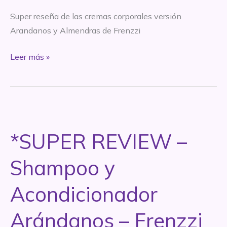
Super reseña de las cremas corporales versión
Arandanos y Almendras de Frenzzi
*SUPER
Leer más »
REVIEW
–
Cremas
corporales
Arándanos
*SUPER REVIEW –
y
Almendras
Shampoo y
–
Frenzzi
Acondicionador
Arándanos – Frenzzi