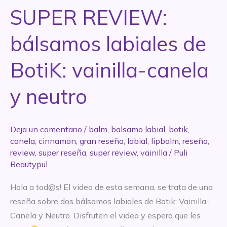
x2
SUPER REVIEW:
y
Chapstick
bálsamos labiales de
BotiK: vainilla-canela
y neutro
Deja un comentario
/
balm
,
balsamo labial
,
botik
,
canela
,
cinnamon
,
gran reseña
,
labial
,
lipbalm
,
reseña
,
review
,
super reseña
,
super review
,
vainilla
/
Puli
Beautypul
Hola a tod@s! El video de esta semana, se trata de una
reseña sobre dos bálsamos labiales de Botik: Vainilla-
Canela y Neutro. Disfruten el video y espero que les