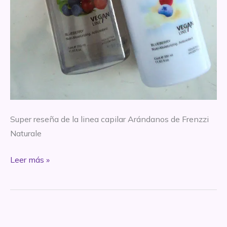
Super reseña de la linea capilar Arándanos de Frenzzi
Naturale
*SUPER
Leer más »
REVIEW
–
Shampoo
y