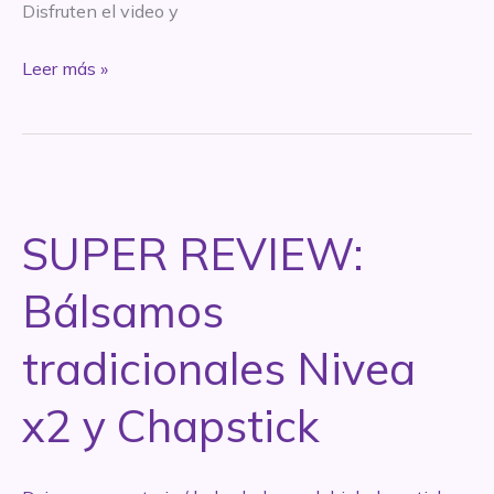
Disfruten el video y
SUPER
Leer más »
REVIEW:
Crema
de
manos
Swiss
SUPER REVIEW:
Just
y
Bálsamos
Atrix
tradicionales Nivea
x2 y Chapstick