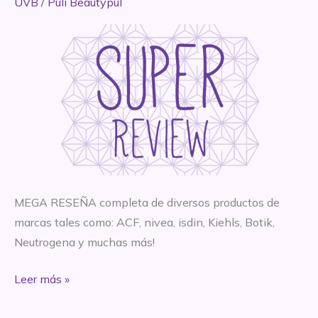
UVB
/
Puli Beautypul
MEGA RESEÑA completa de diversos productos de
marcas tales como: ACF, nivea, isdin, Kiehls, Botik,
Neutrogena y muchas más!
SUPER
Leer más »
MEGA