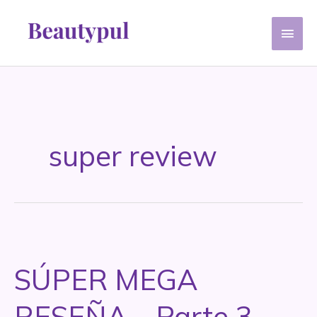
Ir
Men
al
contenido
princ
super review
SÚPER MEGA
RESEÑA – Parte 3