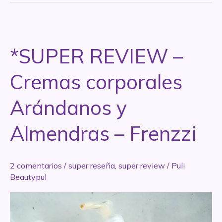
RESEÑA
–
Parte
1
*SUPER REVIEW –
Cremas corporales
Arándanos y
Almendras – Frenzzi
2 comentarios
/
super reseña
,
super review
/
Puli
Beautypul