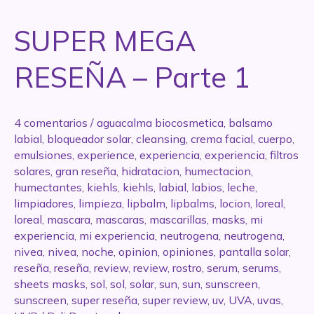
Parte
2
SUPER MEGA
RESEÑA – Parte 1
4 comentarios
/
aguacalma biocosmetica
,
balsamo
labial
,
bloqueador solar
,
cleansing
,
crema facial
,
cuerpo
,
emulsiones
,
experience
,
experiencia
,
experiencia
,
filtros
solares
,
gran reseña
,
hidratacion
,
humectacion
,
humectantes
,
kiehls
,
kiehls
,
labial
,
labios
,
leche
,
limpiadores
,
limpieza
,
lipbalm
,
lipbalms
,
locion
,
loreal
,
loreal
,
mascara
,
mascaras
,
mascarillas
,
masks
,
mi
experiencia
,
mi experiencia
,
neutrogena
,
neutrogena
,
nivea
,
nivea
,
noche
,
opinion
,
opiniones
,
pantalla solar
,
reseña
,
reseña
,
review
,
review
,
rostro
,
serum
,
serums
,
sheets masks
,
sol
,
sol
,
solar
,
sun
,
sun
,
sunscreen
,
sunscreen
,
super reseña
,
super review
,
uv
,
UVA
,
uvas
,