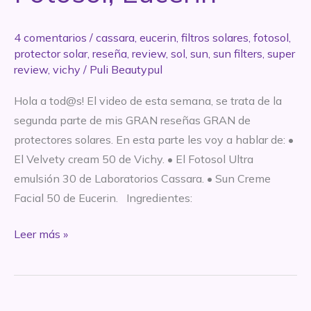
4 comentarios
/
cassara
,
eucerin
,
filtros solares
,
fotosol
,
protector solar
,
reseña
,
review
,
sol
,
sun
,
sun filters
,
super
review
,
vichy
/
Puli Beautypul
Hola a tod@s! El video de esta semana, se trata de la
segunda parte de mis GRAN reseñas GRAN de
protectores solares. En esta parte les voy a hablar de: •
El Velvety cream 50 de Vichy. • El Fotosol Ultra
emulsión 30 de Laboratorios Cassara. • Sun Creme
Facial 50 de Eucerin. Ingredientes:
SUPER
Leer más »
REVIEW:
Protectores
Solares