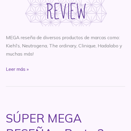
MEGA reseña de diversos productos de marcas como:
Kiehl’s, Neutrogena, The ordinary, Clinique, Hadalabo y
muchas más!
SÚPER
Leer más »
MEGA
RESEÑA
–
Parte
3
SÚPER MEGA