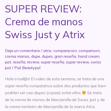
Acondicionador
SUPER REVIEW:
Arándanos
–
Crema de manos
Frenzzi
Swiss Just y Atrix
Deja un comentario
/
atrix
,
comparacion
,
comparison
,
crema manos
,
dupe
,
dupes
,
gran reseña
,
hand cream
,
just
,
reseña
,
review
,
super reseña
,
super review
,
swiss
just
/
Puli Beautypul
Hola a tod@s! El video de esta semana, se trata de una
súper reseña comparativa sobre dos productos que bien
podrían ser casi dupes (copias) entre ellos
Se trata
de la crema de manos de Manzanilla de Swiss Just y de
la crema también de Manzanilla de la marca Atrix.