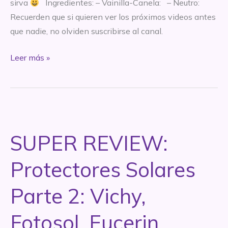
sirva
Ingredientes: – Vainilla-Canela: – Neutro:
Recuerden que si quieren ver los próximos videos antes
que nadie, no olviden suscribirse al canal.
SUPER
Leer más »
REVIEW:
bálsamos
labiales
de
BotiK:
SUPER REVIEW:
vainilla-
canela
Protectores Solares
y
neutro
Parte 2: Vichy,
Fotosol, Eucerin