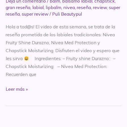
Deja un comentario
/
balm
,
balsamo labial
,
chapstick
,
gran reseña
,
labial
,
lipbalm
,
nivea
,
reseña
,
review
,
super
reseña
,
super review
/
Puli Beautypul
Hola a tod@s! El video de esta semana, se trata de la
reseña prometida de los labiales tradicionales: Nivea
Fruity Shine Durazno, Nivea Med Protection y
Chapstick Moisturizing. Disfruten el video y espero que
les sirva
Ingredientes: – Fruity shine Durazno: –
Chapstick Moisturizing: – Nivea Med Protection:
Recuerden que
SUPER
Leer más »
REVIEW:
Bálsamos
tradicionales
Nivea