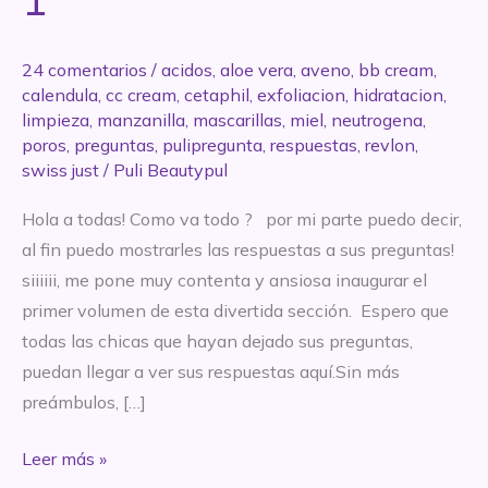
24 comentarios
/
acidos
,
aloe vera
,
aveno
,
bb cream
,
calendula
,
cc cream
,
cetaphil
,
exfoliacion
,
hidratacion
,
limpieza
,
manzanilla
,
mascarillas
,
miel
,
neutrogena
,
poros
,
preguntas
,
pulipregunta
,
respuestas
,
revlon
,
swiss just
/
Puli Beautypul
Hola a todas! Como va todo ? por mi parte puedo decir,
al fin puedo mostrarles las respuestas a sus preguntas!
siiiiii, me pone muy contenta y ansiosa inaugurar el
primer volumen de esta divertida sección. Espero que
todas las chicas que hayan dejado sus preguntas,
puedan llegar a ver sus respuestas aquí.Sin más
preámbulos, […]
#PULIPREGUNTA
Leer más »
Vol