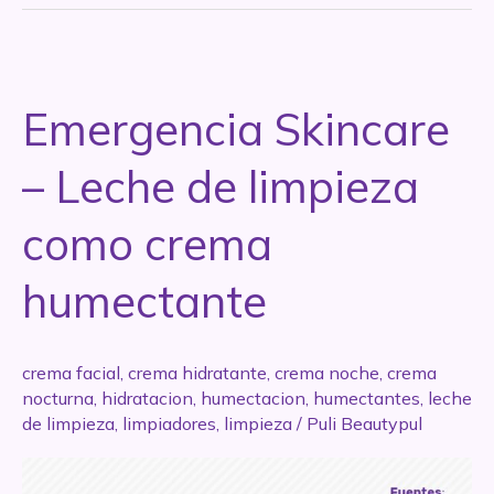
Crema
facial
regeneradora
–
Emergencia Skincare
Aguacate
– Leche de limpieza
como crema
humectante
crema facial
,
crema hidratante
,
crema noche
,
crema
nocturna
,
hidratacion
,
humectacion
,
humectantes
,
leche
de limpieza
,
limpiadores
,
limpieza
/
Puli Beautypul