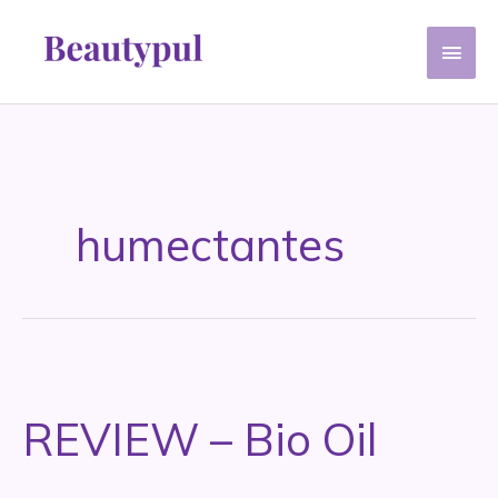
Ir
Men
al
contenido
princ
humectantes
REVIEW – Bio Oil