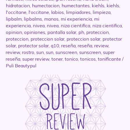
hidratacion
,
humectacion
,
humectantes
,
kiehls
,
kiehls
,
l'occitane
,
l'occitane
,
labios
,
limpiadores
,
limpieza
,
lipbalm
,
lipbalms
,
manos
,
mi experiencia
,
mi
experiencia
,
nivea
,
nivea
,
niza cientifica
,
niza cientifica
,
opinion
,
opiniones
,
pantalla solar
,
ph
,
proteccion
,
proteccion
,
proteccion solar
,
proteccion solar
,
protector
solar
,
protector solar
,
q10
,
reseña
,
reseña
,
review
,
review
,
rostro
,
sun
,
sun
,
sunscreen
,
sunscreen
,
super
reseña
,
super review
,
toner
,
tonico
,
tonicos
,
tonificante
/
Puli Beautypul