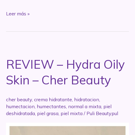
Emergencia
Leer más »
Skincare
–
Leche
de
limpieza
REVIEW – Hydra Oily
como
crema
Skin – Cher Beauty
humectante
cher beauty
,
crema hidratante
,
hidratacion
,
humectacion
,
humectantes
,
normal a mixta
,
piel
deshidratada
,
piel grasa
,
piel mixta
/
Puli Beautypul