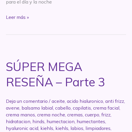
para el día y la noche
#REVIEW
Leer más »
CREMA
CARA
CUELLO
DÍA
de
SÚPER MEGA
@cosmeticabios
RESEÑA – Parte 3
Deja un comentario
/
aceite
,
acido hialuronico
,
anti frizz
,
avene
,
balsamo labial
,
cabello
,
capilatis
,
crema facial
,
crema manos
,
crema noche
,
cremas
,
cuerpo
,
frizz
,
hidratacion
,
hinds
,
humectacion
,
humectantes
,
hyaluronic acid
,
kiehls
,
kiehls
,
labios
,
limpiadores
,