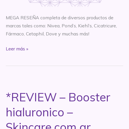
MEGA RESEÑA completa de diversos productos de
marcas tales como: Nivea, Pond’s, Kiehl’s, Cicatricure,
Fármaco, Cetaphil, Dove y muchas más!
SÚPER
Leer más »
MEGA
RESEÑA
–
Parte
2
*REVIEW – Booster
hialuronico –
Skincare.com.ar