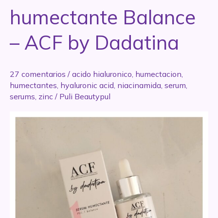
humectante Balance
– ACF by Dadatina
27 comentarios
/
acido hialuronico
,
humectacion
,
humectantes
,
hyaluronic acid
,
niacinamida
,
serum
,
serums
,
zinc
/
Puli Beautypul