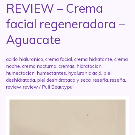
REVIEW – Crema
ACF
by
facial regeneradora –
Dadatina
Aguacate
acido hialuronico
,
crema facial
,
crema hidratante
,
crema
noche
,
crema nocturna
,
cremas
,
hidratacion
,
humectacion
,
humectantes
,
hyaluronic acid
,
piel
deshidratada
,
piel deshidratada y seca
,
reseña
,
reseña
,
review
,
review
/
Puli Beautypul