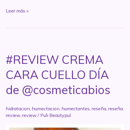
REVIEW
Leer más »
–
Hydra
Oily
Skin
–
#REVIEW CREMA
Cher
Beauty
CARA CUELLO DÍA
de @cosmeticabios
hidratacion
,
humectacion
,
humectantes
,
reseña
,
reseña
,
review
,
review
/
Puli Beautypul