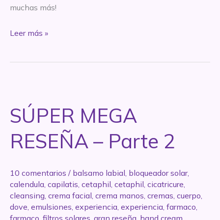
muchas más!
SÚPER
Leer más »
MEGA
RESEÑA
–
Parte
3
SÚPER MEGA
RESEÑA – Parte 2
10 comentarios
/
balsamo labial
,
bloqueador solar
,
calendula
,
capilatis
,
cetaphil
,
cetaphil
,
cicatricure
,
cleansing
,
crema facial
,
crema manos
,
cremas
,
cuerpo
,
dove
,
emulsiones
,
experiencia
,
experiencia
,
farmaco
,
farmaco
,
filtros solares
,
gran reseña
,
hand cream
,