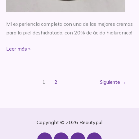
Mi experiencia completa con una de las mejores cremas
para la piel deshidratada, con 20% de ácido hialuronico!
*REVIEW
Leer más »
–
Booster
hialuronico
1
2
Siguiente
→
–
Skincare.com.ar
Copyright © 2026
Beautypul