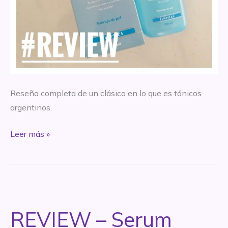
Reseña completa de un clásico en lo que es tónicos
argentinos.
REVIEW
Leer más »
–
Tónico
hidratante
descongestivo
–
REVIEW – Serum
Dermaglos