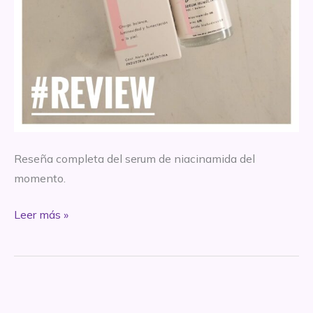
Reseña completa del serum de niacinamida del
momento.
REVIEW
Leer más »
–
Serum
humectante
Balance
–