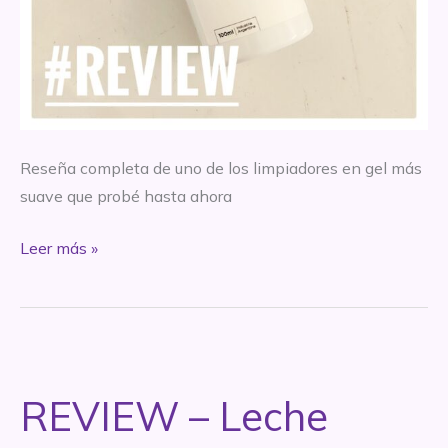
Reseña completa de uno de los limpiadores en gel más
suave que probé hasta ahora
*REVIEW
Leer más »
–
Limpiador
facial
profundo
–
REVIEW – Leche
Circe
Skincare