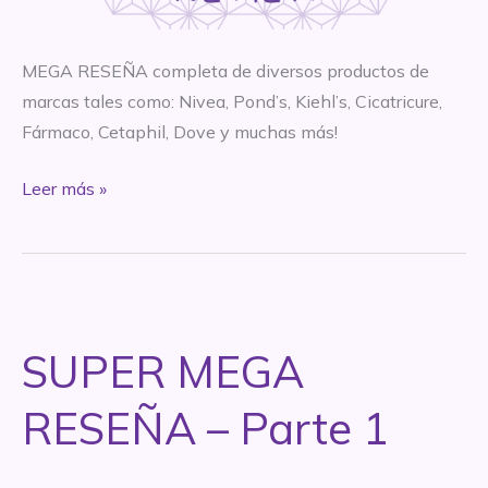
MEGA RESEÑA completa de diversos productos de
marcas tales como: Nivea, Pond’s, Kiehl’s, Cicatricure,
Fármaco, Cetaphil, Dove y muchas más!
SÚPER
Leer más »
MEGA
RESEÑA
–
Parte
2
SUPER MEGA
RESEÑA – Parte 1