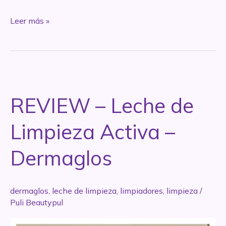
Cuidado
Leer más »
para
parpados:
los
SÍ
y
REVIEW – Leche de
los
NO
Limpieza Activa –
Dermaglos
dermaglos
,
leche de limpieza
,
limpiadores
,
limpieza
/
Puli Beautypul