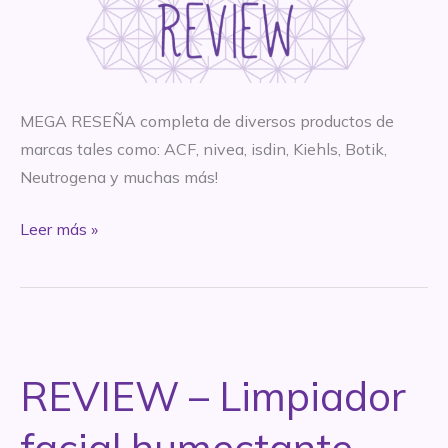
MEGA RESEÑA completa de diversos productos de
marcas tales como: ACF, nivea, isdin, Kiehls, Botik,
Neutrogena y muchas más!
SUPER
Leer más »
MEGA
RESEÑA
–
Parte
1
REVIEW – Limpiador