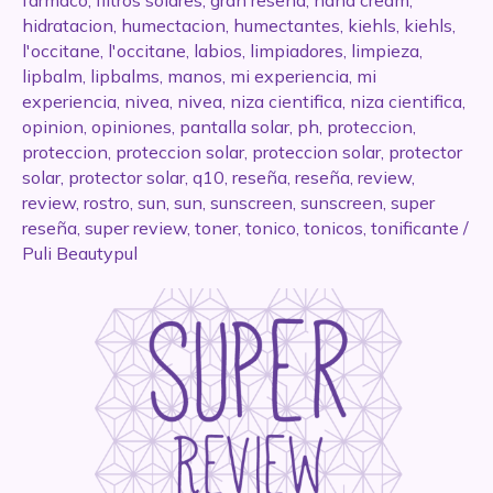
farmaco
,
filtros solares
,
gran reseña
,
hand cream
,
hidratacion
,
humectacion
,
humectantes
,
kiehls
,
kiehls
,
l'occitane
,
l'occitane
,
labios
,
limpiadores
,
limpieza
,
lipbalm
,
lipbalms
,
manos
,
mi experiencia
,
mi
experiencia
,
nivea
,
nivea
,
niza cientifica
,
niza cientifica
,
opinion
,
opiniones
,
pantalla solar
,
ph
,
proteccion
,
proteccion
,
proteccion solar
,
proteccion solar
,
protector
solar
,
protector solar
,
q10
,
reseña
,
reseña
,
review
,
review
,
rostro
,
sun
,
sun
,
sunscreen
,
sunscreen
,
super
reseña
,
super review
,
toner
,
tonico
,
tonicos
,
tonificante
/
Puli Beautypul