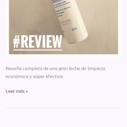
Reseña completa de una gran leche de limpieza
económica y súper efectiva.
REVIEW
Leer más »
–
Leche
Desmaquillante
Limpiadora