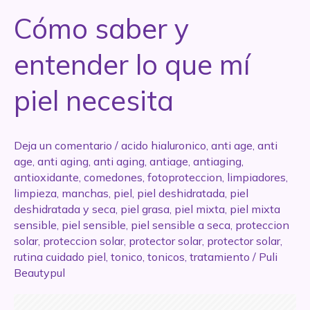
–
Cómo saber y
Farmacity
entender lo que mí
piel necesita
Deja un comentario
/
acido hialuronico
,
anti age
,
anti
age
,
anti aging
,
anti aging
,
antiage
,
antiaging
,
antioxidante
,
comedones
,
fotoproteccion
,
limpiadores
,
limpieza
,
manchas
,
piel
,
piel deshidratada
,
piel
deshidratada y seca
,
piel grasa
,
piel mixta
,
piel mixta
sensible
,
piel sensible
,
piel sensible a seca
,
proteccion
solar
,
proteccion solar
,
protector solar
,
protector solar
,
rutina cuidado piel
,
tonico
,
tonicos
,
tratamiento
/
Puli
Beautypul