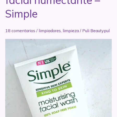
facial humectante –
Simple
18 comentarios
/
limpiadores
,
limpieza
/
Puli Beautypul