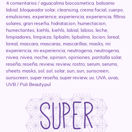
4 comentarios
/
aguacalma biocosmetica
,
balsamo
labial
,
bloqueador solar
,
cleansing
,
crema facial
,
cuerpo
,
emulsiones
,
experience
,
experiencia
,
experiencia
,
filtros
solares
,
gran reseña
,
hidratacion
,
humectacion
,
humectantes
,
kiehls
,
kiehls
,
labial
,
labios
,
leche
,
limpiadores
,
limpieza
,
lipbalm
,
lipbalms
,
locion
,
loreal
,
loreal
,
mascara
,
mascaras
,
mascarillas
,
masks
,
mi
experiencia
,
mi experiencia
,
neutrogena
,
neutrogena
,
nivea
,
nivea
,
noche
,
opinion
,
opiniones
,
pantalla solar
,
reseña
,
reseña
,
review
,
review
,
rostro
,
serum
,
serums
,
sheets masks
,
sol
,
sol
,
solar
,
sun
,
sun
,
sunscreen
,
sunscreen
,
super reseña
,
super review
,
uv
,
UVA
,
uvas
,
UVB
/
Puli Beautypul