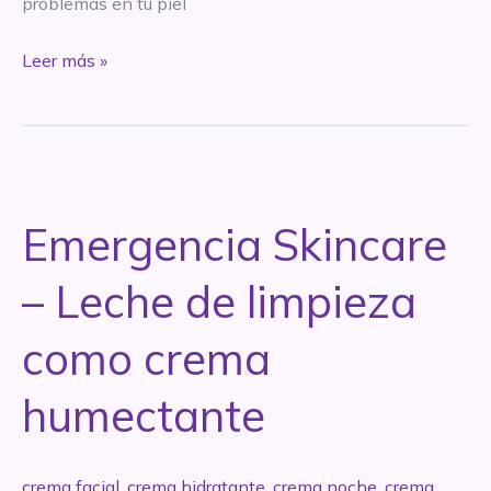
problemas en tu piel
Cómo
Leer más »
saber
y
entender
lo
que
Emergencia Skincare
mí
piel
– Leche de limpieza
necesita
como crema
humectante
crema facial
,
crema hidratante
,
crema noche
,
crema