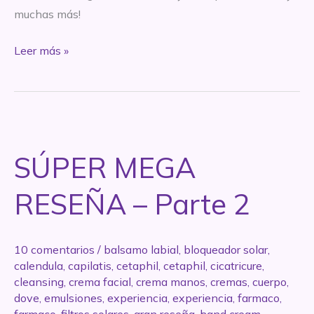
muchas más!
SÚPER
Leer más »
MEGA
RESEÑA
–
Parte
3
SÚPER MEGA
RESEÑA – Parte 2
10 comentarios
/
balsamo labial
,
bloqueador solar
,
calendula
,
capilatis
,
cetaphil
,
cetaphil
,
cicatricure
,
cleansing
,
crema facial
,
crema manos
,
cremas
,
cuerpo
,
dove
,
emulsiones
,
experiencia
,
experiencia
,
farmaco
,