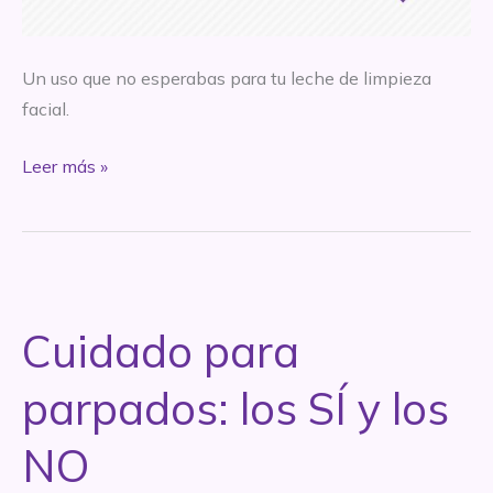
Un uso que no esperabas para tu leche de limpieza
facial.
Emergencia
Leer más »
Skincare
–
Leche
de
limpieza
Cuidado para
como
crema
parpados: los SÍ y los
humectante
NO