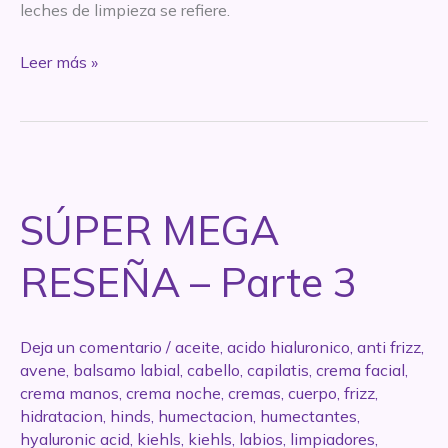
leches de limpieza se refiere.
REVIEW
Leer más »
–
Leche
de
Limpieza
Activa
SÚPER MEGA
–
Dermaglos
RESEÑA – Parte 3
Deja un comentario
/
aceite
,
acido hialuronico
,
anti frizz
,
avene
,
balsamo labial
,
cabello
,
capilatis
,
crema facial
,
crema manos
,
crema noche
,
cremas
,
cuerpo
,
frizz
,
hidratacion
,
hinds
,
humectacion
,
humectantes
,
hyaluronic acid
,
kiehls
,
kiehls
,
labios
,
limpiadores
,