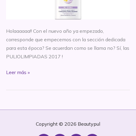
Holaaaaaa!! Con el nuevo año ya empezado,
corresponde que empecemos con la sección dedicada
para esta época? Se acuerdan como se llama no? Sí, las
PULIOLIMPIADAS 2017 !
Las
Leer más »
#PuliOlimpiadas
2017:
los
favoritos
del
año!
Copyright © 2026
Beautypul