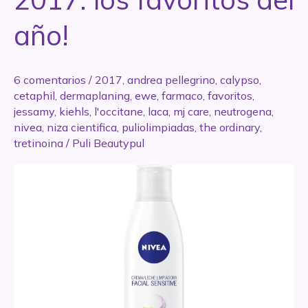
año!
6 comentarios
/
2017
,
andrea pellegrino
,
calypso
,
cetaphil
,
dermaplaning
,
ewe
,
farmaco
,
favoritos
,
jessamy
,
kiehls
,
l'occitane
,
laca
,
mj care
,
neutrogena
,
nivea
,
niza cientifica
,
puliolimpiadas
,
the ordinary
,
tretinoina
/
Puli Beautypul