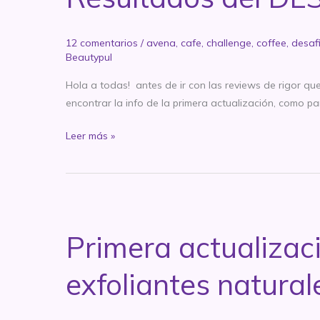
poner
en
12 comentarios
/
avena
,
cafe
,
challenge
,
coffee
,
desaf
tu
Beautypul
cara.
Hola a todas! antes de ir con las reviews de rigor qu
encontrar la info de la primera actualización, como p
Resultados
Leer más »
del
DESAFIO
BEAUTY:
exfoliantes
naturales
Primera actualizac
exfoliantes natural