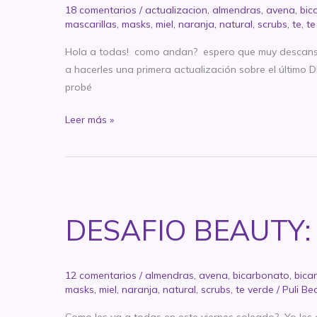
18 comentarios
/
actualizacion
,
almendras
,
avena
,
bic
mascarillas
,
masks
,
miel
,
naranja
,
natural
,
scrubs
,
te
,
te
Hola a todas! como andan? espero que muy descansada
a hacerles una primera actualización sobre el último
probé
Primera
Leer más »
actualización
del
DESAFÍO
BEAUTY:
La
DESAFIO BEAUTY: La
batalla
de
los
12 comentarios
/
almendras
,
avena
,
bicarbonato
,
bica
exfoliantes
masks
,
miel
,
naranja
,
natural
,
scrubs
,
te verde
/
Puli Be
naturales
Como les va a todas en este viernes soleado? Yo les 