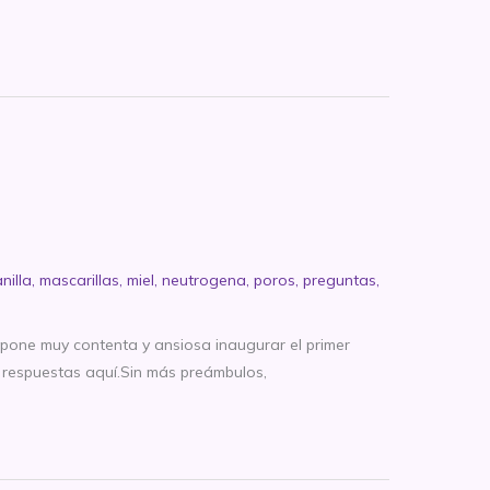
nilla
,
mascarillas
,
miel
,
neutrogena
,
poros
,
preguntas
,
e pone muy contenta y ansiosa inaugurar el primer
 respuestas aquí.Sin más preámbulos,