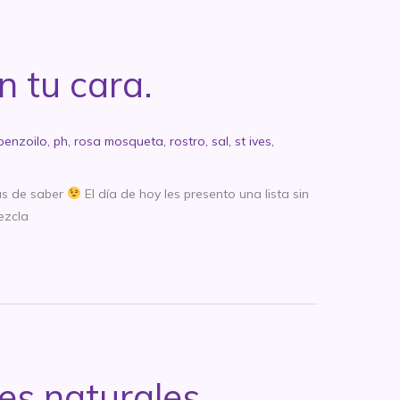
 tu cara.
benzoilo
,
ph
,
rosa mosqueta
,
rostro
,
sal
,
st ives
,
as de saber
El día de hoy les presento una lista sin
ezcla
es naturales