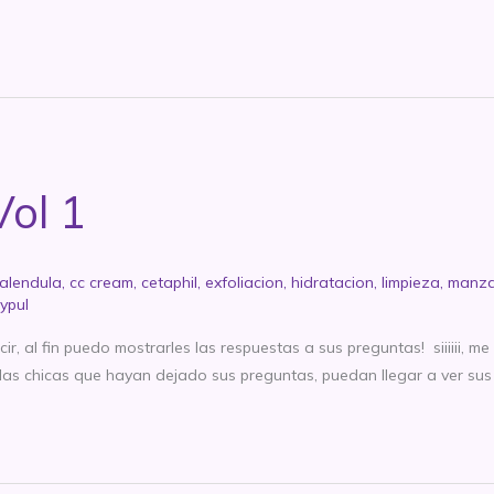
ol 1
alendula
,
cc cream
,
cetaphil
,
exfoliacion
,
hidratacion
,
limpieza
,
manza
ypul
, al fin puedo mostrarles las respuestas a sus preguntas! siiiiii, m
las chicas que hayan dejado sus preguntas, puedan llegar a ver sus