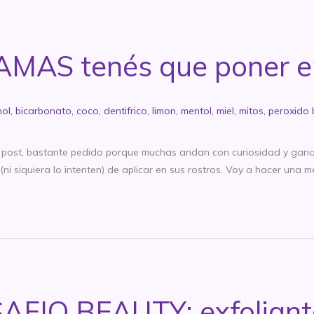
AMAS tenés que poner en
hol
,
bicarbonato
,
coco
,
dentifrico
,
limon
,
mentol
,
miel
,
mitos
,
peroxido 
 post, bastante pedido porque muchas andan con curiosidad y gan
i siquiera lo intenten) de aplicar en sus rostros. Voy a hacer una m
AFIO BEAUTY: exfoliant