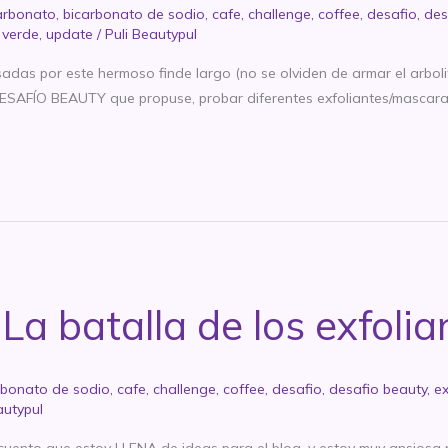
arbonato
,
bicarbonato de sodio
,
cafe
,
challenge
,
coffee
,
desafio
,
des
 verde
,
update
/
Puli Beautypul
s por este hermoso finde largo (no se olviden de armar el arbolit
 DESAFÍO BEAUTY que propuse, probar diferentes exfoliantes/mascara
 batalla de los exfolia
rbonato de sodio
,
cafe
,
challenge
,
coffee
,
desafio
,
desafio beauty
,
ex
autypul
cuento que estoy LLENA de ideas para el blog, y estoy muy ansiosa