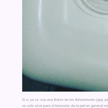
Si si, ya se, soy una #obse de las #sheetmasks jajaj, p
no solo sirve para el bienestar de la piel en general