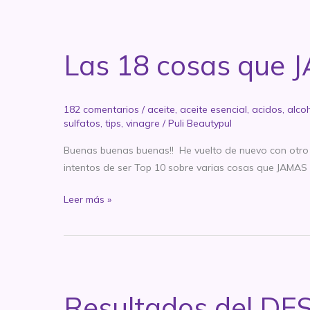
Las 18 cosas que J
182 comentarios
/
aceite
,
aceite esencial
,
acidos
,
alco
sulfatos
,
tips
,
vinagre
/
Puli Beautypul
Buenas buenas buenas!! He vuelto de nuevo con otro
intentos de ser Top 10 sobre varias cosas que JAMAS (n
Las
Leer más »
18
cosas
que
JAMAS
tenés
Resultados del DES
que