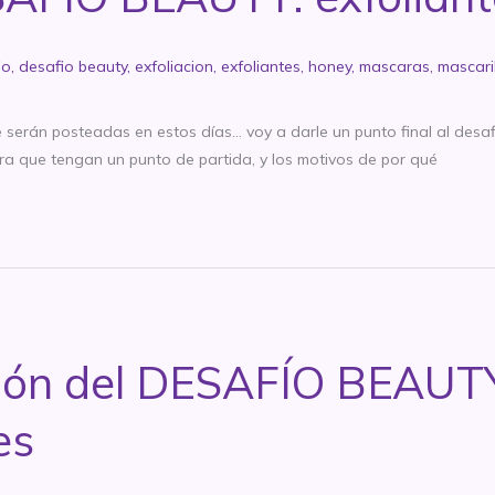
io
,
desafio beauty
,
exfoliacion
,
exfoliantes
,
honey
,
mascaras
,
mascari
e serán posteadas en estos días… voy a darle un punto final al desaf
ara que tengan un punto de partida, y los motivos de por qué
ión del DESAFÍO BEAUTY:
es