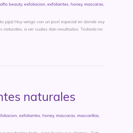
afio beauty
,
exfoliacion
,
exfoliantes
,
honey
,
mascaras
,
o jaja) Hoy vengo con un post especial en donde voy
s naturales, a ver cuales dan resultados. Todavía no
ntes naturales
foliacion
,
exfoliantes
,
honey
,
mascaras
,
mascarillas
,
 por mostrarles todo, pero bueno a su tiempo… Este