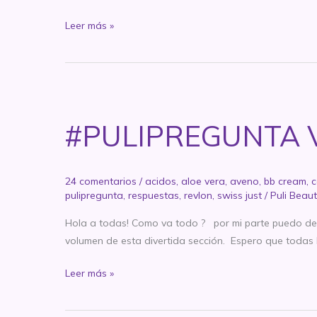
Mascarilla
Leer más »
de
tela
con
miel
y
#PULIPREGUNTA V
tonico
24 comentarios
/
acidos
,
aloe vera
,
aveno
,
bb cream
,
c
pulipregunta
,
respuestas
,
revlon
,
swiss just
/
Puli Beaut
Hola a todas! Como va todo ? por mi parte puedo decir
volumen de esta divertida sección. Espero que todas 
#PULIPREGUNTA
Leer más »
Vol
1