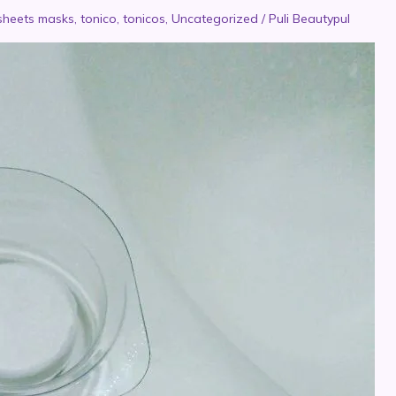
sheets masks
,
tonico
,
tonicos
,
Uncategorized
/
Puli Beautypul