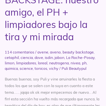
amigo, el PH +
limpiadores bajo la
tira y mi mirada
114 comentarios
/
avene
,
aveno
,
beauty backstage
,
cetaphil
,
ciencia
,
dove
,
isdin
,
jabon
,
La Roche-Posay
,
limon
,
limpiadores
,
loreal
,
neutrogena
,
nivea
,
ph
,
quimica
,
science
,
tonicos
,
vichy
/
Puli Beautypul
Buenas buenas, soy Puli y vine arruinarles la fiesta a
todos los que se salen con la suya en cuanto a este
tema……. jajaja ok ok mejor empecemos de nuevo… Al
fin! esta sección ha vuelto más recargada que nunca, la
temática del día de hoy, es algo de que últimamente les