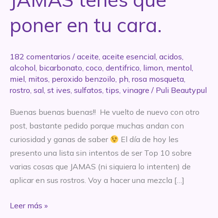
poner en tu cara.
182 comentarios
/
aceite
,
aceite esencial
,
acidos
,
alcohol
,
bicarbonato
,
coco
,
dentifrico
,
limon
,
mentol
,
miel
,
mitos
,
peroxido benzoilo
,
ph
,
rosa mosqueta
,
rostro
,
sal
,
st ives
,
sulfatos
,
tips
,
vinagre
/
Puli Beautypul
Buenas buenas buenas!! He vuelto de nuevo con otro
post, bastante pedido porque muchas andan con
curiosidad y ganas de saber
El día de hoy les
presento una lista sin intentos de ser Top 10 sobre
varias cosas que JAMAS (ni siquiera lo intenten) de
aplicar en sus rostros. Voy a hacer una mezcla […]
Las
Leer más »