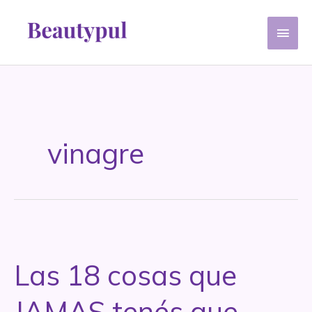
Ir
Men
al
contenido
princ
vinagre
Las 18 cosas que
JAMAS tenés que