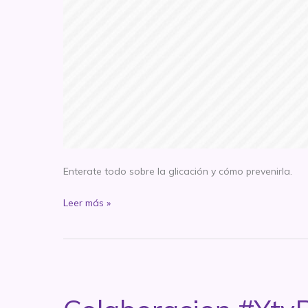
Enterate todo sobre la glicación y cómo prevenirla.
El
Leer más »
nuevo
significado
del
AGE
en
antiage