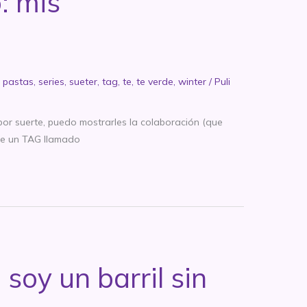
: mis
,
pastas
,
series
,
sueter
,
tag
,
te
,
te verde
,
winter
/
Puli
por suerte, puedo mostrarles la colaboración (que
ue un TAG llamado
oy un barril sin