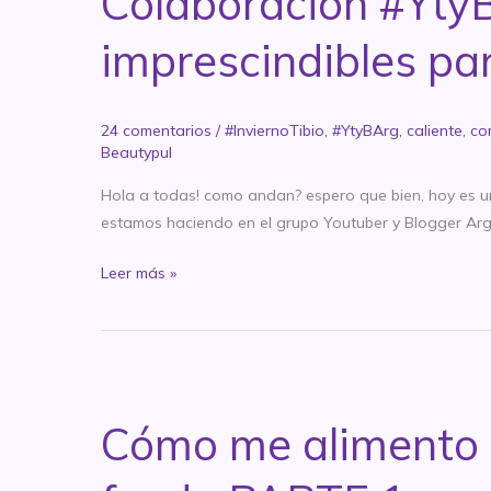
Colaboracion #YtyB
imprescindibles par
24 comentarios
/
#InviernoTibio
,
#YtyBArg
,
caliente
,
co
Beautypul
Hola a todas! como andan? espero que bien, hoy es un 
estamos haciendo en el grupo Youtuber y Blogger Arg
Colaboracion
Leer más »
#YtyBArg:
TAG
#InviernoTibio:
mis
imprescindibles
Cómo me alimento o
para
el
invierno