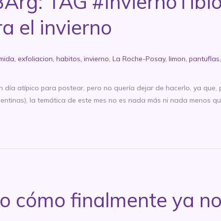
Arg: TAG #InviernoTibio
a el invierno
mida
,
exfoliacion
,
habitos
,
invierno
,
La Roche-Posay
,
limon
,
pantuflas
día atípico para postear, pero no quería dejar de hacerlo, ya que, 
entinas), la temática de este mes no es nada más ni nada menos q
 cómo finalmente ya no s