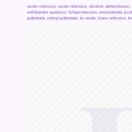
acido retinoico
,
acido retinoico
,
alcohol
,
alimentacion
,
exfoliantes quimicos
,
fotoproteccion
,
niacinamida
,
pro
palmitate
,
retinyl palmitate
,
te verde
,
trans retinoico
,
tr