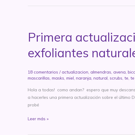
DESAFIO
BEAUTY:
exfoliantes
naturales
Primera actualizac
exfoliantes natural
18 comentarios
/
actualizacion
,
almendras
,
avena
,
bic
mascarillas
,
masks
,
miel
,
naranja
,
natural
,
scrubs
,
te
,
te
Hola a todas! como andan? espero que muy descansada
a hacerles una primera actualización sobre el último
probé
Primera
Leer más »
actualización
del