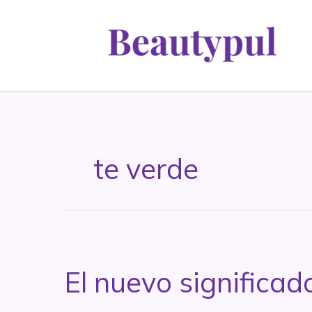
Ir
al
contenido
te verde
El nuevo significad