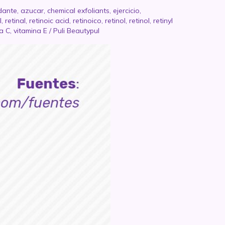
dante
,
azucar
,
chemical exfoliants
,
ejercicio
,
l
,
retinal
,
retinoic acid
,
retinoico
,
retinol
,
retinol
,
retinyl
a C
,
vitamina E
/
Puli Beautypul