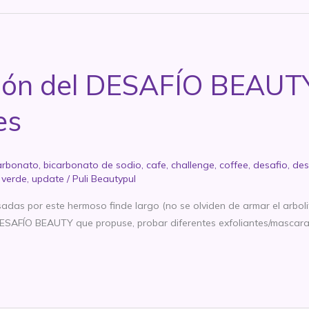
ión del DESAFÍO BEAUTY:
es
arbonato
,
bicarbonato de sodio
,
cafe
,
challenge
,
coffee
,
desafio
,
des
 verde
,
update
/
Puli Beautypul
s por este hermoso finde largo (no se olviden de armar el arbolit
 DESAFÍO BEAUTY que propuse, probar diferentes exfoliantes/mascara