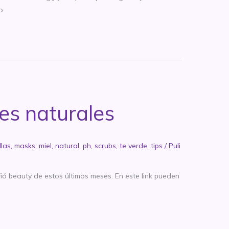
o
es naturales
llas
,
masks
,
miel
,
natural
,
ph
,
scrubs
,
te verde
,
tips
/
Puli
ió beauty de estos últimos meses. En este link pueden