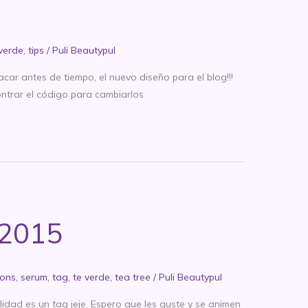
 verde
,
tips
/
Puli Beautypul
sacar antes de tiempo, el nuevo diseño para el blog!!!
ntrar el código para cambiarlos
 2015
ions
,
serum
,
tag
,
te verde
,
tea tree
/
Puli Beautypul
idad es un tag jeje. Espero que les guste y se animen