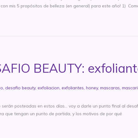
on mis 5 propósitos de belleza (en general) para este año! 1) Com
AFIO BEAUTY: exfoliant
io
,
desafio beauty
,
exfoliacion
,
exfoliantes
,
honey
,
mascaras
,
mascari
e serán posteadas en estos días… voy a darle un punto final al desaf
ara que tengan un punto de partida, y los motivos de por qué