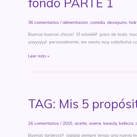
fondo PARTE 1
36 comentarios
/
alimentacion
,
comida
,
desayuno
,
hid
Buenas buenas chicas! SÍ volviiiiiii!! paso de todo, m
yayyyyyy! personalmente, me siento muy satisfecha co
Cómo
Leer más »
me
alimento
o
cómo
finalmente
TAG: Mis 5 propósi
ya
no
soy
26 comentarios
/
2015
,
aceite
,
avene
,
beauty
,
belleza
,
un
barril
Buenas tardesss!! (jajajaj siempre tengo una nueva ma