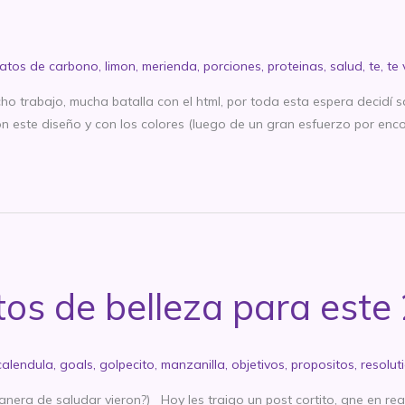
ratos de carbono
,
limon
,
merienda
,
porciones
,
proteinas
,
salud
,
te
,
te
ucho trabajo, mucha batalla con el html, por toda esta espera decidí 
n este diseño y con los colores (luego de un gran esfuerzo por enco
tos de belleza para este
calendula
,
goals
,
golpecito
,
manzanilla
,
objetivos
,
propositos
,
resolut
nera de saludar vieron?) Hoy les traigo un post cortito, qne en real