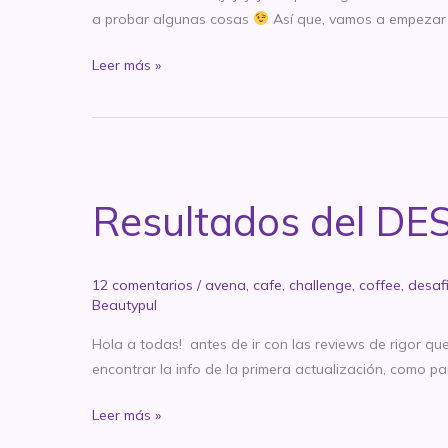
sin
a probar algunas cosas
Así que, vamos a empezar c
fondo
PARTE
TAG:
Leer más »
1
Mis
5
propósitos
de
belleza
Resultados del DES
para
este
2015
12 comentarios
/
avena
,
cafe
,
challenge
,
coffee
,
desaf
Beautypul
Hola a todas! antes de ir con las reviews de rigor qu
encontrar la info de la primera actualización, como p
Resultados
Leer más »
del