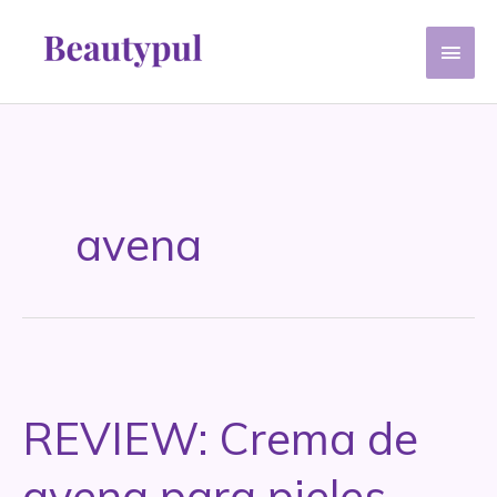
Ir
Men
al
contenido
princ
avena
REVIEW: Crema de
avena para pieles