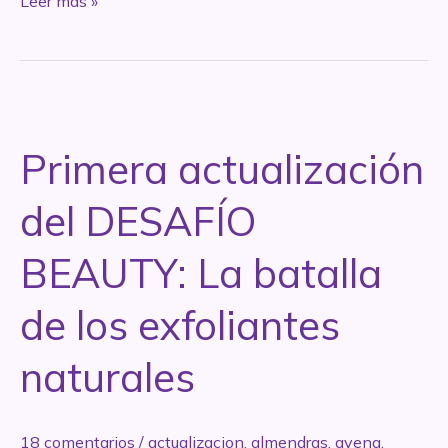
Leer más »
del
DESAFIO
BEAUTY:
exfoliantes
naturales
Primera actualización
del DESAFÍO
BEAUTY: La batalla
de los exfoliantes
naturales
18 comentarios
/
actualizacion
,
almendras
,
avena
,