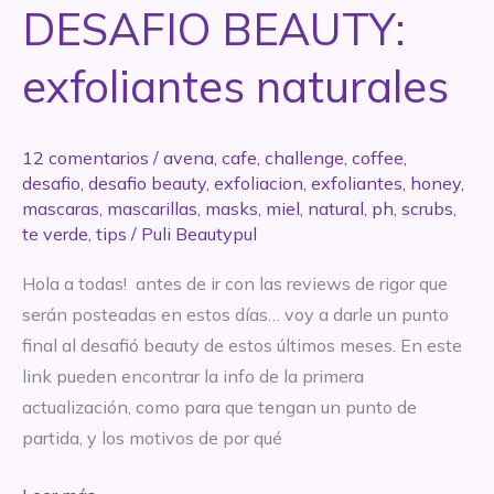
Haul!
DESAFIO BEAUTY:
exfoliantes naturales
12 comentarios
/
avena
,
cafe
,
challenge
,
coffee
,
desafio
,
desafio beauty
,
exfoliacion
,
exfoliantes
,
honey
,
mascaras
,
mascarillas
,
masks
,
miel
,
natural
,
ph
,
scrubs
,
te verde
,
tips
/
Puli Beautypul
Hola a todas! antes de ir con las reviews de rigor que
serán posteadas en estos días… voy a darle un punto
final al desafió beauty de estos últimos meses. En este
link pueden encontrar la info de la primera
actualización, como para que tengan un punto de
partida, y los motivos de por qué
Resultados