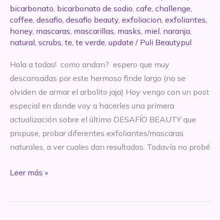
bicarbonato
,
bicarbonato de sodio
,
cafe
,
challenge
,
coffee
,
desafio
,
desafio beauty
,
exfoliacion
,
exfoliantes
,
honey
,
mascaras
,
mascarillas
,
masks
,
miel
,
naranja
,
natural
,
scrubs
,
te
,
te verde
,
update
/
Puli Beautypul
Hola a todas! como andan? espero que muy
descansadas por este hermoso finde largo (no se
olviden de armar el arbolito jaja) Hoy vengo con un post
especial en donde voy a hacerles una primera
actualización sobre el último DESAFÍO BEAUTY que
propuse, probar diferentes exfoliantes/mascaras
naturales, a ver cuales dan resultados. Todavía no probé
Primera
Leer más »
actualización
del
DESAFÍO