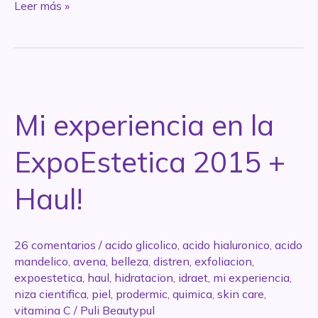
REVIEW:
Leer más »
Crema
de
avena
para
pieles
Mi experiencia en la
sensibles
de
ExpoEstetica 2015 +
Niza
Cientifica
Haul!
+
sorpresa
26 comentarios
/
acido glicolico
,
acido hialuronico
,
acido
mandelico
,
avena
,
belleza
,
distren
,
exfoliacion
,
expoestetica
,
haul
,
hidratacion
,
idraet
,
mi experiencia
,
niza cientifica
,
piel
,
prodermic
,
quimica
,
skin care
,
vitamina C
/
Puli Beautypul