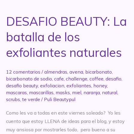
BEAUTY:
La
DESAFIO BEAUTY: La
batalla
de
batalla de los
los
exfoliantes
exfoliantes naturales
naturales
12 comentarios
/
almendras
,
avena
,
bicarbonato
,
bicarbonato de sodio
,
cafe
,
challenge
,
coffee
,
desafio
,
desafio beauty
,
exfoliacion
,
exfoliantes
,
honey
,
mascaras
,
mascarillas
,
masks
,
miel
,
naranja
,
natural
,
scrubs
,
te verde
/
Puli Beautypul
Como les va a todas en este viernes soleado? Yo les
cuento que estoy LLENA de ideas para el blog, y estoy
muy ansiosa por mostrarles todo, pero bueno a su