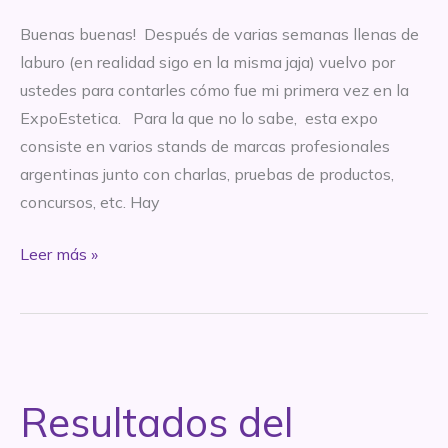
Buenas buenas! Después de varias semanas llenas de
laburo (en realidad sigo en la misma jaja) vuelvo por
ustedes para contarles cómo fue mi primera vez en la
ExpoEstetica. Para la que no lo sabe, esta expo
consiste en varios stands de marcas profesionales
argentinas junto con charlas, pruebas de productos,
concursos, etc. Hay
Mi
Leer más »
experiencia
en
la
ExpoEstetica
2015
Resultados del
+