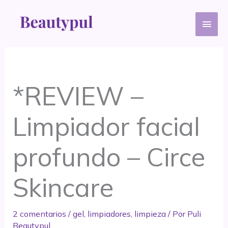
Ir
Men
al
contenido
princ
*REVIEW –
Limpiador facial
profundo – Circe
Skincare
2 comentarios
/
gel
,
limpiadores
,
limpieza
/ Por
Puli
Beautypul