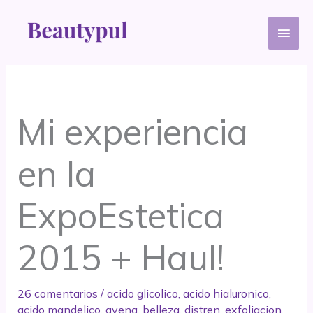
Ir
Men
al
contenido
princ
Mi experiencia
en la
ExpoEstetica
2015 + Haul!
26 comentarios
/
acido glicolico
,
acido hialuronico
,
acido mandelico
,
avena
,
belleza
,
distren
,
exfoliacion
,