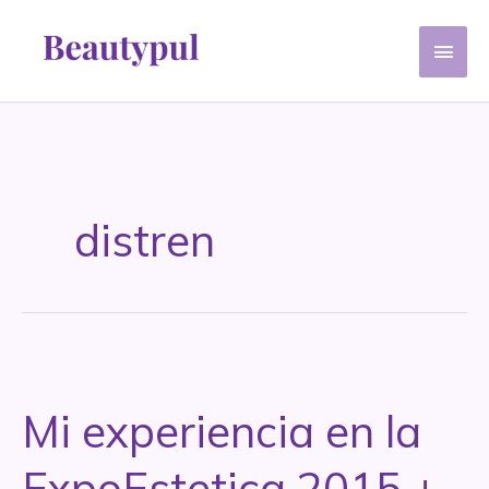
Ir
Men
al
contenido
princ
distren
Mi experiencia en la
ExpoEstetica 2015 +