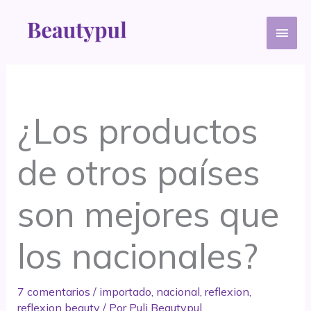
Ir
Men
al
contenido
princ
¿Los productos
de otros países
son mejores que
los nacionales?
7 comentarios
/
importado
,
nacional
,
reflexion
,
reflexion beauty
/ Por
Puli Beautypul