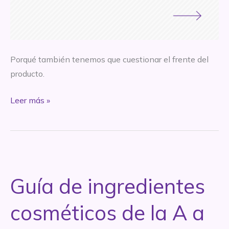
Porqué también tenemos que cuestionar el frente del
producto.
La
Leer más »
fórmula
es
todo…
peeeeero
Guía de ingredientes
cosméticos de la A a