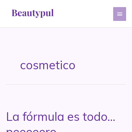
Ir
Men
al
contenido
princ
cosmetico
La fórmula es todo…
peeeeero