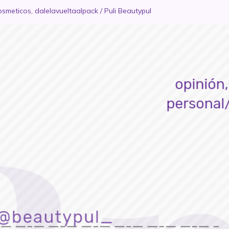
osmeticos
,
dalelavueltaalpack
/
Puli Beautypul