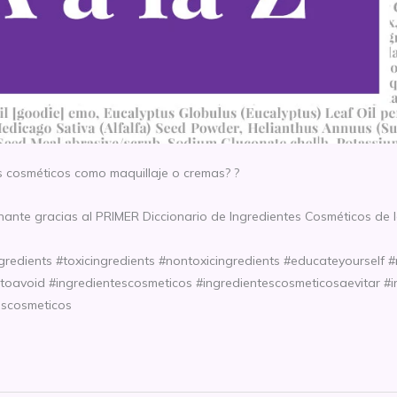
s cosméticos como maquillaje o cremas? ?
nte gracias al PRIMER Diccionario de Ingredientes Cosméticos de la
redients #toxicingredients #nontoxicingredients #educateyourself 
stoavoid #ingredientescosmeticos #ingredientescosmeticosaevitar #i
escosmeticos