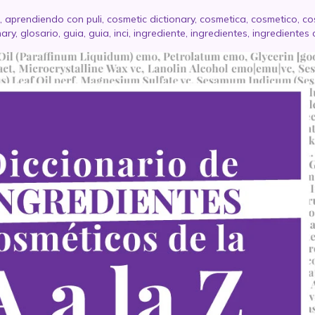
,
aprendiendo con puli
,
cosmetic dictionary
,
cosmetica
,
cosmetico
,
co
nary
,
glosario
,
guia
,
guia
,
inci
,
ingrediente
,
ingredientes
,
ingredientes