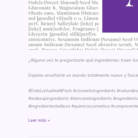
¿Alguna vez te preguntaste qué ingredientes traen tu
Dejame enseñarte un mundo totalmente nuevo y fascina
#DaleLaVueltaAlPack #cosmeticingredients #naturaling
#makeupingredients #skincareingredients #ingredient
#ingredientesbelleza #quimicacosmetica #component
Guía
Leer más »
de
ingredientes