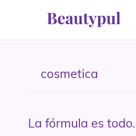
Ir
al
contenido
cosmetica
La fórmula es tod