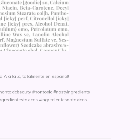
 A a la Z, totalmente en español!
#nontoxicbeauty #nontoxic #nastyingredients
ngredientestoxicos #ingredientesnotoxicos