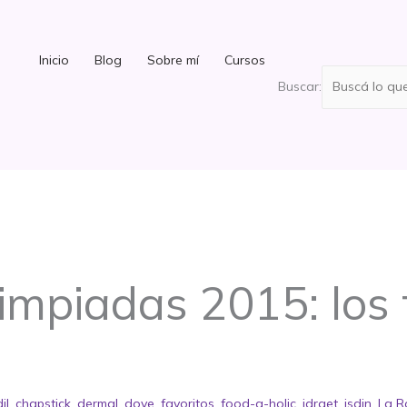
Inicio
Blog
Sobre mí
Cursos
Buscar:
impiadas 2015: los 
il
,
chapstick
,
dermal
,
dove
,
favoritos
,
food-a-holic
,
idraet
,
isdin
,
La R