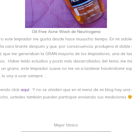
Oil-Free Acne Wash de Neutrogena
ro este limpiador me gusta desde hace muuucho tiempo. En mi adoles
la cara tirante después y que, por consecuencia, produjera el doble
ez que me generaban la GRAN mayoría de los limpiadores, una de la
mos. Haber leído estudios y posts más desarrollados del tema, me met
e un grano, este limpiador suave no me va a lastimar haciéndome e
, lo voy a usar siempre …
iendo click
aquí
. Y no se olviden que en el menú de mi blog hay una
hecho, ustedes también pueden participar enviando sus mediciones
Mejor tónico