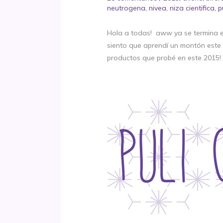
neutrogena
,
nivea
,
niza cientifica
,
p
Hola a todas! aww ya se termina el 
siento que aprendí un montón este a
productos que probé en este 2015!