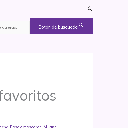
Botón de búsqueda
favoritos
oche-Posay
,
mascaras
,
Millanel
,