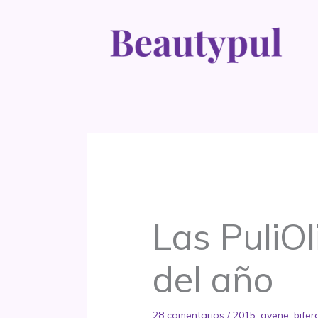
Ir
al
contenido
Las PuliOl
del año
28 comentarios
/
2015
,
avene
,
biferd