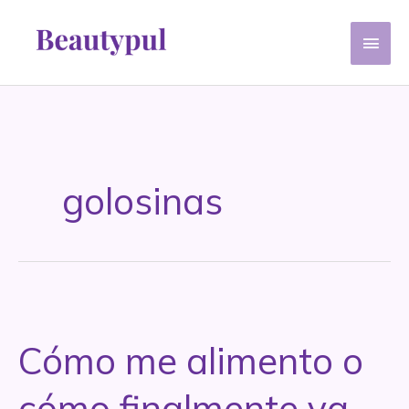
Ir
Men
al
contenido
princ
golosinas
Cómo me alimento o
cómo finalmente ya