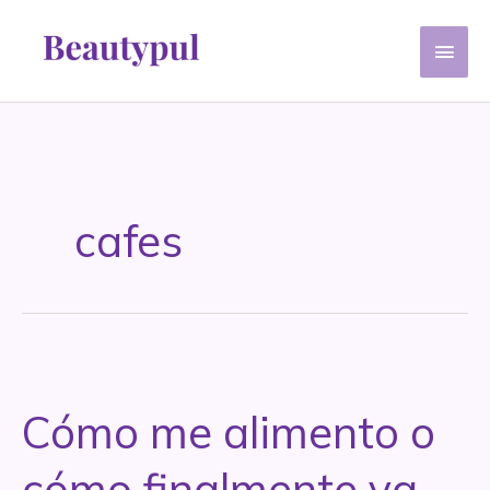
Ir
Men
al
contenido
princ
cafes
Cómo me alimento o
cómo finalmente ya