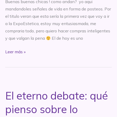
Buenas buenas chicas ! como andan? yo aqui
mandandoles señales de vida en forma de posteos. Por
el titulo veran que esta sería la primera vez que voy a ir
a la ExpoEstetica, estoy muy entusiasmada, me
compraria todo, pero quiero hacer compras inteligentes
y que valgan la pena
El de hoy es uno
ExpoEstetica
Leer más »
2015
Wishlist:
quiero
saber
tu
El eterno debate: qué
opinion!
pienso sobre lo