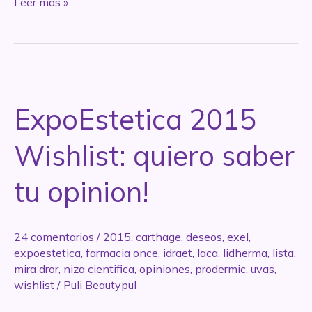
SUPER
Leer más »
REVIEW:
Protectores
solares
(el
bueno,
ExpoEstetica 2015
el
feo
Wishlist: quiero saber
y
los
tu opinion!
favoritos)
24 comentarios
/
2015
,
carthage
,
deseos
,
exel
,
expoestetica
,
farmacia once
,
idraet
,
laca
,
lidherma
,
lista
,
mira dror
,
niza cientifica
,
opiniones
,
prodermic
,
uvas
,
wishlist
/
Puli Beautypul