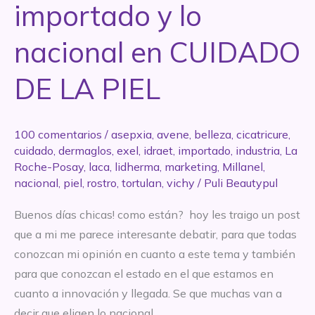
importado y lo
nacional en CUIDADO
DE LA PIEL
100 comentarios
/
asepxia
,
avene
,
belleza
,
cicatricure
,
cuidado
,
dermaglos
,
exel
,
idraet
,
importado
,
industria
,
La
Roche-Posay
,
laca
,
lidherma
,
marketing
,
Millanel
,
nacional
,
piel
,
rostro
,
tortulan
,
vichy
/
Puli Beautypul
Buenos días chicas! como están? hoy les traigo un post
que a mi me parece interesante debatir, para que todas
conozcan mi opinión en cuanto a este tema y también
para que conozcan el estado en el que estamos en
cuanto a innovación y llegada. Se que muchas van a
decir que eligen lo nacional