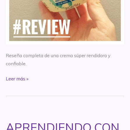
Reseña completa de una crema súper rendidora y
confiable.
REVIEW
Leer más »
–
Hidratante
Extra
Nutrición
3
APRENDIENDO CON
en