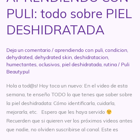
1
PULI: todo sobre PIEL
–
Garnier
DESHIDRATADA
Deja un comentario
/
aprendiendo con puli
,
condicion
,
dehydrated
,
dehydrated skin
,
deshidratacion
,
humectantes
,
oclusivos
,
piel deshidratada
,
rutina
/
Puli
Beautypul
Hola a tod@s! Hoy toca un nuevo: En el video de esta
semana, te enseño TODO lo que tenes que saber sobre
la piel deshidradata: Cómo identificarla, cuidarla,
mejorarla, etc. Espero que les haya servido
Recuerden que si quieren ver los próximos videos antes
que nadie, no olviden suscribirse al canal. Este es