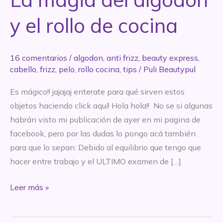
y el rollo de cocina
16 comentarios
/
algodon
,
anti frizz
,
beauty express
,
cabello
,
frizz
,
pelo
,
rollo cocina
,
tips
/
Puli Beautypul
Es mágico!! jajajaj enterate para qué sirven estos
objetos haciendo click aquí! Hola hola!! No se si algunas
habrán visto mi publicación de ayer en mi pagina de
facebook, pero por las dudas lo pongo acá también
para que lo sepan: Debido al equilibrio que tengo que
hacer entre trabajo y el ULTIMO examen de […]
BEAUTY
Leer más »
EXPRESS:
La