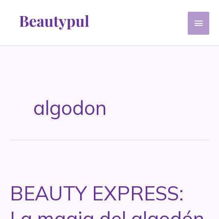
Ir
Men
al
contenido
princ
algodon
BEAUTY EXPRESS:
La magia del algodón