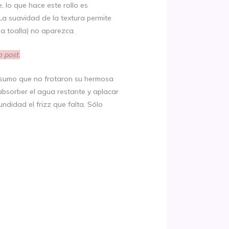
 lo que hace este rollo es
La suavidad de la textura permite
la toalla) no aparezca.
o post.
 asumo que no frotaron su hermosa
 absorber el agua restante y aplacar
ndidad el frizz que falta. Sólo