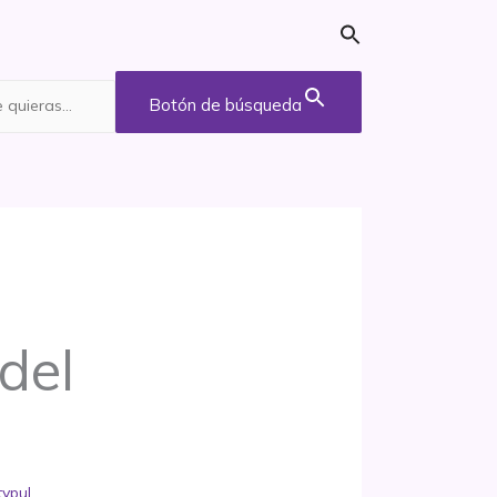
Botón de búsqueda
del
typul