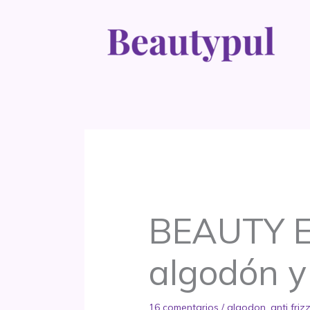
Ir
al
contenido
BEAUTY E
algodón y 
16 comentarios
/
algodon
,
anti friz