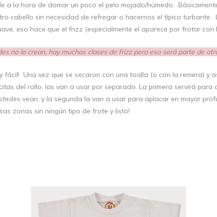
le a la hora de domar un poco el pelo mojado/húmedo. Básicamente,
ro cabello sin necesidad de refregar o hacernos el típico turbante. 
ve, eso hace que el frizz (especialmente el aparece por frotar con 
es no lo crean, hay muchas clases de frizz pero eso será parte de otr
 fácil! Una vez que se secaron con una toalla (o con la remera) y
itas del rollo, las van a usar por separado. La primera servirá para
stedes vean, y la segunda la van a usar para aplacar en mayor profu
as zonas sin ningún tipo de frote y listo!