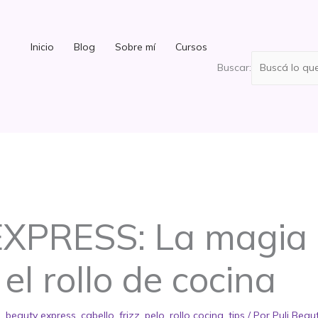
Inicio
Blog
Sobre mí
Cursos
Buscar:
XPRESS: La magia 
el rollo de cocina
z
,
beauty express
,
cabello
,
frizz
,
pelo
,
rollo cocina
,
tips
/ Por
Puli Beau