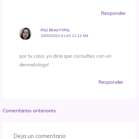
Responder
PULI BEAUTYPUL
20/02/2023 A LAS 11:12 AM
por tu caso, yo diria que consultes con un
dermatologo!
Responder
Comentarios
Comentarios anteriores
siguientes
Deja un comentario