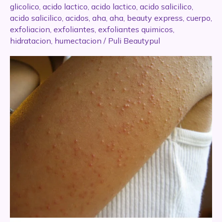
glicolico
,
acido lactico
,
acido lactico
,
acido salicilico
,
acido salicilico
,
acidos
,
aha
,
aha
,
beauty express
,
cuerpo
,
exfoliacion
,
exfoliantes
,
exfoliantes quimicos
,
hidratacion
,
humectacion
/
Puli Beautypul