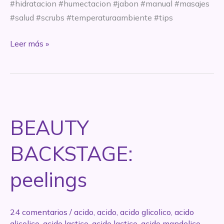
#hidratacion #humectacion #jabon #manual #masajes
#salud #scrubs #temperaturaambiente #tips
2
Leer más »
Tips
para
Mejorar
o
Solucionar
BEAUTY
esos
Molestos
BACKSTAGE:
Granitos
en
peelings
tus
Brazos
24 comentarios
/
acido
,
acido
,
acido glicolico
,
acido
glicolico
,
acido lactico
,
acido lactico
,
acido mandelico
,