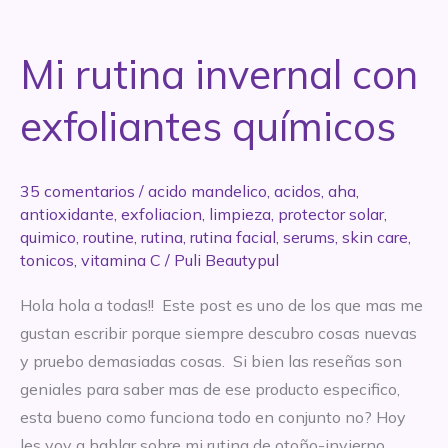
solar:
lo
Mi rutina invernal con
que
tenés
exfoliantes químicos
que
saber
35 comentarios
/
acido mandelico
,
acidos
,
aha
,
antioxidante
,
exfoliacion
,
limpieza
,
protector solar
,
quimico
,
routine
,
rutina
,
rutina facial
,
serums
,
skin care
,
tonicos
,
vitamina C
/
Puli Beautypul
Hola hola a todas!! Este post es uno de los que mas me
gustan escribir porque siempre descubro cosas nuevas
y pruebo demasiadas cosas. Si bien las reseñas son
geniales para saber mas de ese producto especifico,
esta bueno como funciona todo en conjunto no? Hoy
les voy a hablar sobre mi rutina de otoño-invierno