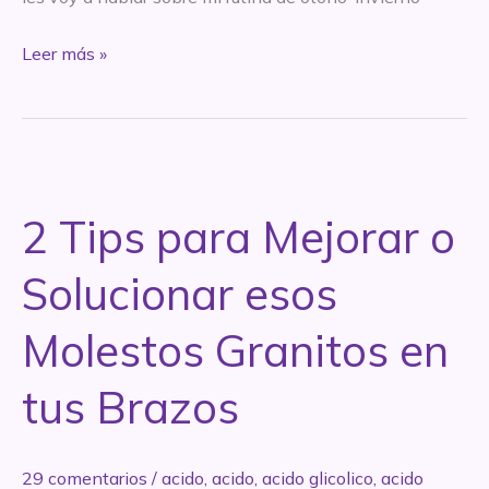
Mi
Leer más »
rutina
invernal
con
exfoliantes
químicos
2 Tips para Mejorar o
Solucionar esos
Molestos Granitos en
tus Brazos
29 comentarios
/
acido
,
acido
,
acido glicolico
,
acido