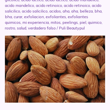
acido mandelico
,
acido retinoico
,
acido retinoico
,
acido
salicilico
,
acido salicilico
,
acidos
,
aha
,
aha
,
belleza
,
bha
,
bha
,
curar
,
exfoliacion
,
exfoliantes
,
exfoliantes
quimicos
,
mi experiencia
,
mitos
,
peelings
,
piel
,
quimico
,
rostro
,
salud
,
verdadero falso
/
Puli Beautypul