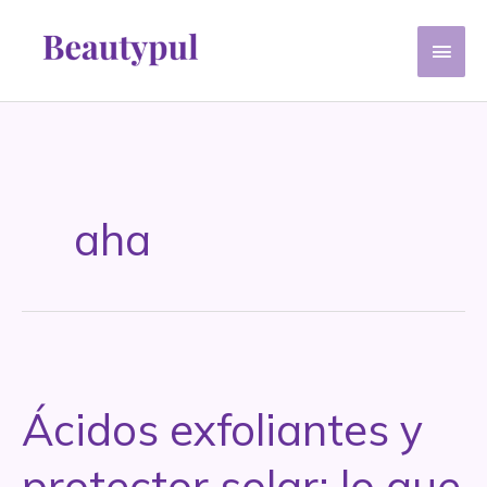
Ir
Men
al
contenido
princ
aha
Ácidos exfoliantes y
protector solar: lo que