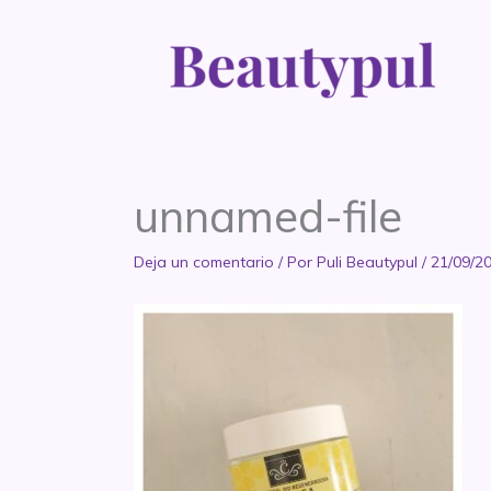
Ir
al
contenido
unnamed-file
Deja un comentario
/ Por
Puli Beautypul
/
21/09/2