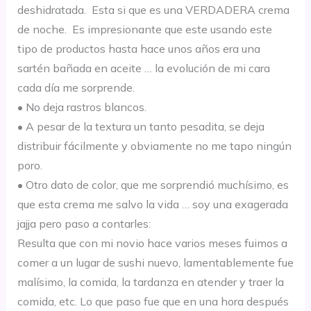
deshid
ratada
. Esta si que es una VERDADERA cr
ema
de noc
he. Es impresionante que este usando este
tipo de productos hasta hace unos años era una
sartén bañada en aceite …
la
evolución
de mi cara
c
ada
día
me
so
rprende.
•
No deja
rastros blancos.
•
A pesar de la textura un tanto pesadita, se deja
distribui
r
fácilmente
y obviamente no me tapo
ningún
poro.
• Otro dato de col
or
, que me
sorprendió
muchísimo, es
que esta crema me salvo la vida … soy una ex
ager
ada
jajja pe
ro paso a contarles
:
Resulta
que con mi nov
io hace varios meses fuimos a
comer a un lugar de sushi nuevo, lamentablemente fue
malísimo
, la comida
, la tardanza en atender y traer la
comida, etc. Lo que pa
so fue que en un
a hora
después