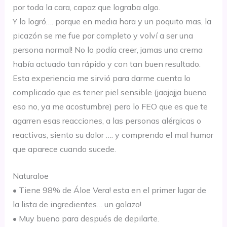
por toda la cara, c
apaz que lograba
algo.
Y lo
logr
ó
…. porque en me
dia hor
a y un poq
uito mas
, la
picazón
se me fue
por completo y volv
í a ser una
persona no
rmal
!
No lo
podía creer, jamas una crema
había
actuado tan
rápido
y co
n tan buen resultado
.
Esta experiencia me
sirvió
para da
rme cuenta l
o
compli
cado que es tener piel sensib
le (jaajajja b
ueno
eso no, ya me acostumbre) pe
ro lo FEO que es que te
agarr
en esas reaccion
es, a las personas
alérgicas
o
reactivas
, siento su dolor …. y comprendo
el mal humor
que aparece cuando su
cede.
Naturaloe
•
Tiene 98% de
Áloe
Vera
!
est
a en el pri
mer
lugar de
la lista de ingredientes… un golazo!
• Muy bueno para
después
de depilarte.