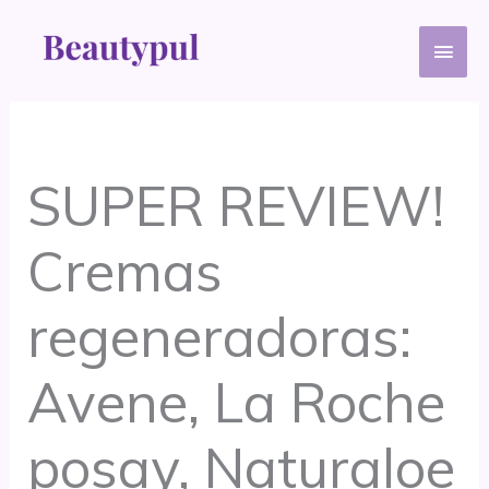
Ir
Men
al
contenido
princ
SUPER REVIEW!
Cremas
regeneradoras:
Avene, La Roche
posay, Naturaloe