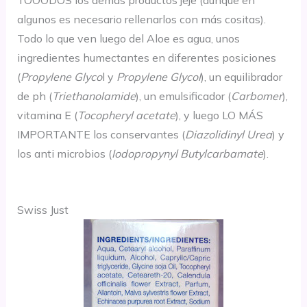
TOOODOS los demás productos jeje (aunque en
algunos es necesario rellenarlos con más cositas).
Todo lo que ven luego del Aloe es agua, unos
ingredientes humectantes en diferentes posiciones
(
Propylene Glyco
l y
Propylene Glycol
), un equilibrador
de ph (
Triethanolamide
),
un emulsificador (
Carbomer
),
vitamina E (
Tocopheryl acetate
), y luego LO MÁS
IMPORTANTE los conservantes (
Diazolidinyl Urea
) y
los anti microbios (
Iodopropynyl Butylcarbamate
).
Swiss Just