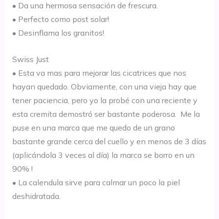
• D
a una hermosa
sensación
de fre
scura.
• Perfect
o como p
o
st solar!
• Desinflama los granitos!
Swiss
Just
•
Esta va mas para mejorar las cicatrices
que nos
hayan quedado. Obviamente, con una vieja hay que
tener paciencia, pero
yo la
probé
co
n una reciente y
esta cremita
demostró
ser b
astante poderosa. Me la
puse
en un
a marca que me quedo de un grano
bastante grande cerca del cuello y en
menos de 3
días
(
aplicándola
3 vec
es al
día
) la marca se borro en un
90%
!
• La calendu
la sir
ve para cal
mar un poco la piel
deshid
ratada.