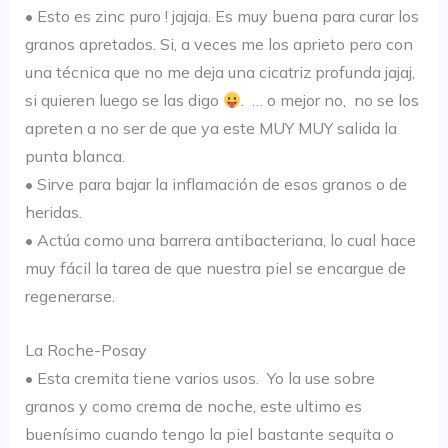
•
Esto es zinc puro ! jajaja
.
Es muy buena para curar los
granos apretados
. Si
, a veces me lo
s
aprieto
pero con
una
técnica
que
no me dej
a
una cicatriz profunda jajaj,
si qu
ieren luego se las digo
.
… o mej
or no, no se los
apreten a no ser de que ya este MUY MUY salida la
punta blanca.
•
Sirve para bajar l
a
inflamación de esos granos o de
heridas.
•
Act
úa
como una barre
ra antibacteriana, lo cu
al hace
muy
fácil
la tarea de que nuestra piel se enc
argue
de
reg
enerarse.
La Roche-Posay
•
Es
ta cremita tiene varios us
os. Yo la use sobre
granos
y como crema de noche, e
ste ultimo es
buenísimo
cuan
do
tengo la piel bastante sequi
t
a o