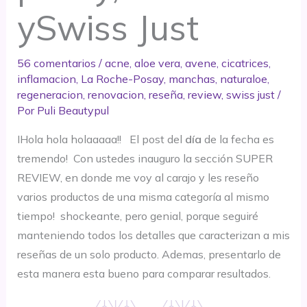
ySwiss Just
56 comentarios
/
acne
,
aloe vera
,
avene
,
cicatrices
,
inflamacion
,
La Roche-Posay
,
manchas
,
naturaloe
,
regeneracion
,
renovacion
,
reseña
,
review
,
swiss just
/
Por
Puli Beautypul
IHola hola holaaaaa!! El post del
día
de la fecha es
tremendo! Con ustedes inauguro la sección SUPER
REVIEW, en donde me voy al carajo y les reseño
varios productos de una misma categoría al mismo
tiempo! shockeante, pero genial, porque seguiré
manteniendo todos los detalles que caracterizan a mis
reseñas de un solo producto. Ademas, presentarlo de
esta manera esta bueno para comparar resultados.