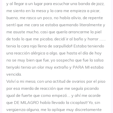
y al llegar a un lugar para es
cuchar una banda de jazz,
me siento en la me
sa y la cara me
empieza a
picar,
bue
no, me rasco un poco
, no había alivi
o
, de repente
sentí
que me cara se estaba que
mando literalmente y
me a
suste m
ucho, casi que
quería
arrancarme la piel
de todo l
o que me picaba, decid
í ir al baño y horro
r …….
te
nia la cara roja llena de sarpul
lido!! Est
aba teniendo
una
reacción
alérgica
a algo, qu
e hasta el día de hoy
no se muy bien que fue
, yo s
ospe
cho que fue la sal
sa
teriyaki tenia un olor muy extraño y PA
RA MI estaba
vencida.
Volví
a m
i mesa, con
una actitud de o
varios por el pis
o
por esa mierda de
reacción
que me
seguía
picando
igual de fuerte que
como
empezó
….
y
ahí
me acorde
que DE MILAGRO
había
llevado la cicaplast! Yo, sin
vergüenza alguna, me la aplique muy discre
tamente