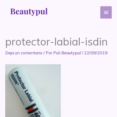
Ir
Men
al
contenido
princ
protector-labial-isdin
Deja un comentario
/ Por
Puli Beautypul
/
22/09/2019