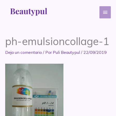
Ir
Men
al
contenido
princ
ph-emulsioncollage-1
Deja un comentario
/ Por
Puli Beautypul
/
22/09/2019