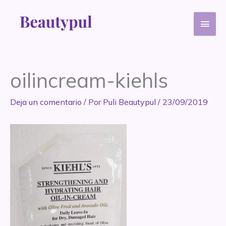
Ir
Men
al
contenido
princ
oilincream-kiehls
Deja un comentario
/ Por
Puli Beautypul
/
23/09/2019