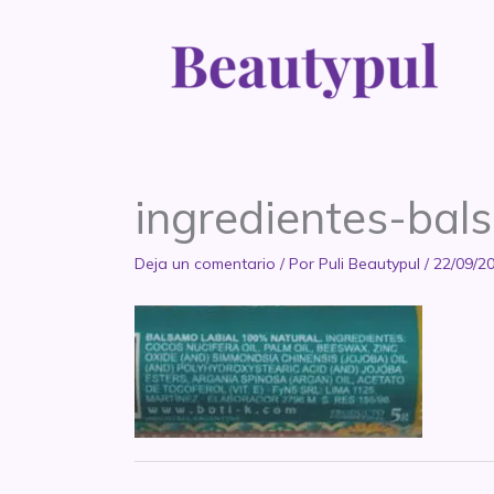
Ir
al
contenido
ingredientes-bal
Deja un comentario
/ Por
Puli Beautypul
/
22/09/2