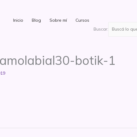
Inicio
Blog
Sobre mí
Cursos
Buscar:
samolabial30-botik-1
019