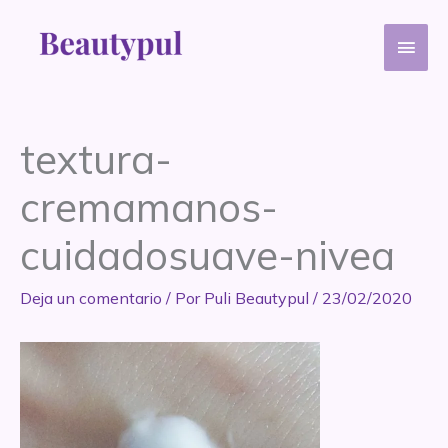
Ir
Men
al
contenido
princ
textura-
cremamanos-
cuidadosuave-nivea
Deja un comentario
/ Por
Puli Beautypul
/
23/02/2020