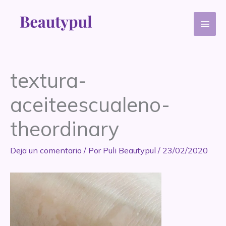
Ir
Men
al
contenido
princ
textura-
aceiteescualeno-
theordinary
Deja un comentario
/ Por
Puli Beautypul
/
23/02/2020