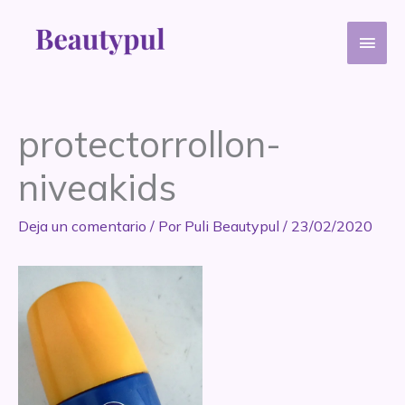
Ir
Men
al
contenido
princ
protectorrollon-
niveakids
Deja un comentario
/ Por
Puli Beautypul
/
23/02/2020