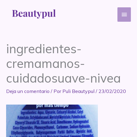
Ir
Men
al
contenido
princ
ingredientes-
cremamanos-
cuidadosuave-nivea
Deja un comentario
/ Por
Puli Beautypul
/
23/02/2020