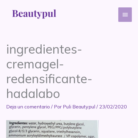
Ir
Men
al
contenido
princ
ingredientes-
cremagel-
redensificante-
hadalabo
Deja un comentario
/ Por
Puli Beautypul
/
23/02/2020