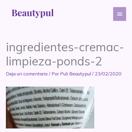
Ir
Men
al
contenido
princ
ingredientes-cremac-
limpieza-ponds-2
Deja un comentario
/ Por
Puli Beautypul
/
23/02/2020