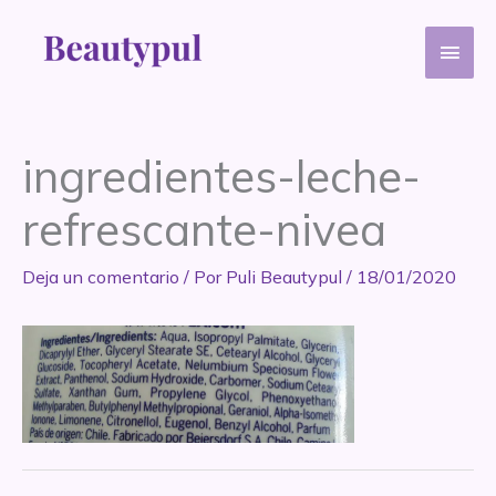
Ir
Men
al
contenido
princ
ingredientes-leche-
refrescante-nivea
Deja un comentario
/ Por
Puli Beautypul
/
18/01/2020