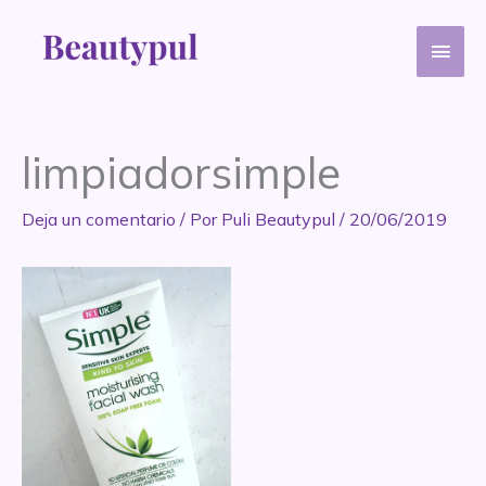
Ir
Men
al
contenido
princ
limpiadorsimple
Deja un comentario
/ Por
Puli Beautypul
/
20/06/2019