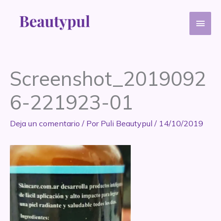
Ir
Men
al
contenido
princ
Screenshot_2019092
6-221923-01
Deja un comentario
/ Por
Puli Beautypul
/
14/10/2019