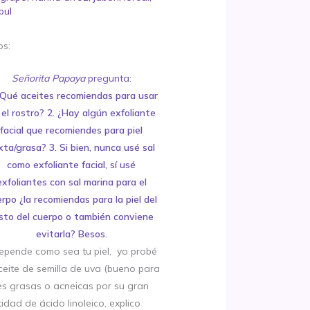
pul
os:
Señorita Papaya
pregunta:
¿Qué aceites recomiendas para usar
 el rostro? 2. ¿Hay algún exfoliante
facial que recomiendes para piel
xta/grasa? 3. Si bien, nunca usé sal
como exfoliante facial, sí usé
exfoliantes con sal marina para el
rpo ¿la recomiendas para la piel del
sto del cuerpo o también conviene
evitarla? Besos.
Depende como sea tu piel, yo probé
ceite de semilla de uva (bueno para
les grasas o acneicas por su gran
idad de ácido linoleico, explico