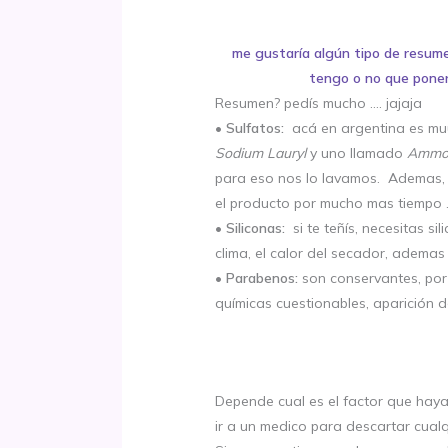
me gustaría algún tipo de resume
tengo o no que poner 
Resumen? pedís mucho …. jajaja
• Sulfatos:
acá en argentina es muuy
Sodium Lauryl
y uno llamado
Ammo
para eso nos lo lavamos. Ademas, 
el producto por mucho mas tiempo
• Siliconas:
si te teñís, necesitas si
clima, el calor del secador, ademas 
• Parabenos:
son conservantes, por
químicas cuestionables, aparición d
Depende cual es el factor que hay
ir a un medico para descartar cual