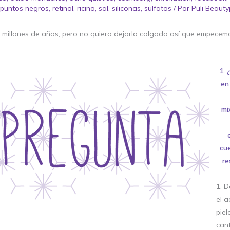
,
puntos negros
,
retinol
,
ricino
,
sal
,
siliconas
,
sulfatos
/ Por
Puli Beauty
ce millones de años, pero no quiero dejarlo colgado así que empecem
1. 
en
mi
cue
re
1. 
el a
pie
cant