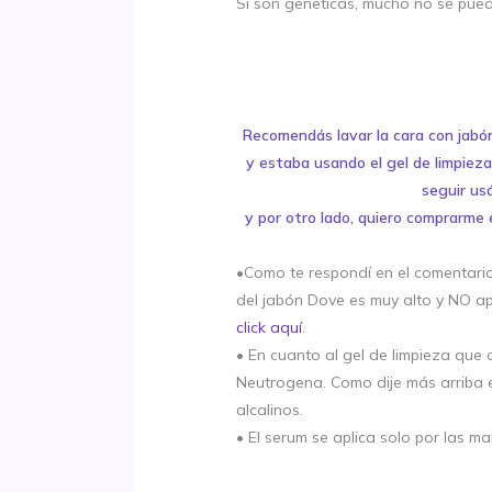
Si son geneticas, mucho no se pued
Recomendás lavar la cara con jabón
y estaba usando el gel de limpieza
seguir us
y por otro lado, quiero comprarme e
•Como te respondí en el comentario
del jabón Dove es muy alto y NO apt
click aquí
.
• En cuanto al gel de limpieza que
Neutrogena. Como dije más arriba e
alcalinos.
• El serum se aplica solo por las ma