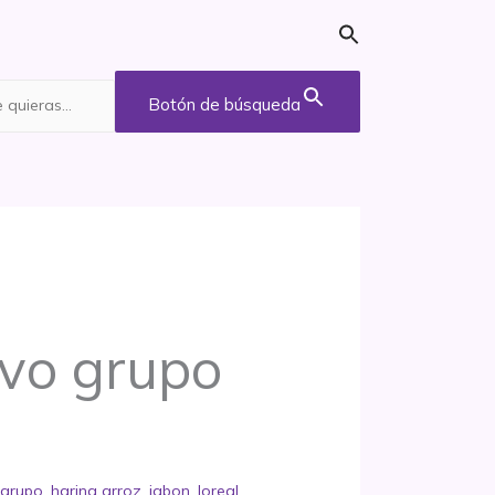
Botón de búsqueda
vo grupo
,
grupo
,
harina arroz
,
jabon
,
loreal
,