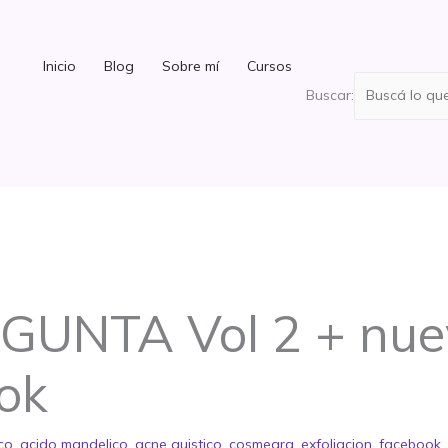
Inicio
Blog
Sobre mí
Cursos
Buscar:
GUNTA Vol 2 + nue
ok
ico
,
acido mandelico
,
acne quistico
,
cosmearg
,
exfoliacion
,
facebook