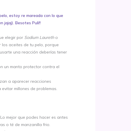
pelo, estoy re mareada con lo que
jajaj). Besotes Puli!!
ue elegir por
Sodium Laureth
o
los aceites de tu pelo, porque
usarte una reacción deberías tener
son un manto protector contra el
ezan a aparecer reacciones
 evitar millones de problemas.
 Lo mejor que podes hacer es antes
s o té de manzanilla frio.