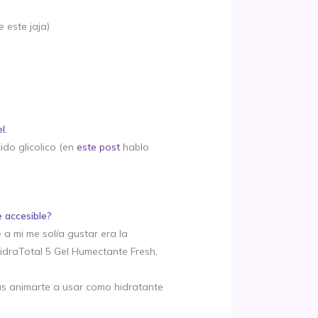
 este jaja)
l.
ido glicolico (en
este post
hablo
 accesible?
a mi me solía gustar era la
HidraTotal 5 Gel Humectante Fresh,
ías animarte a usar como hidratante