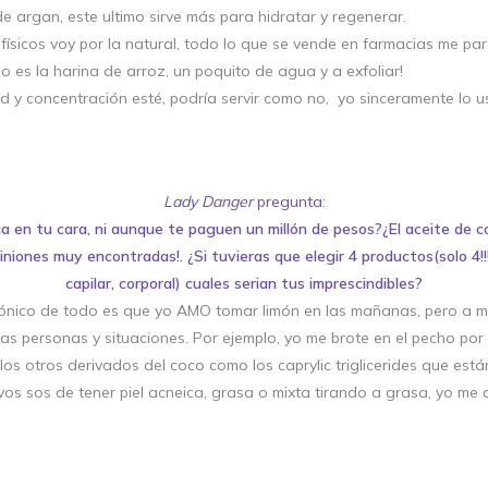
 de argan, este ultimo sirve más para hidratar y regenerar.
s físicos voy por la natural, todo lo que se vende en farmacias me pa
so es la harina de arroz, un poquito de agua y a exfoliar!
 concentración esté, podría servir como no, yo sinceramente lo usa
Lady Danger
pregunta:
a en tu cara, ni aunque te paguen un millón de pesos?¿El aceite de
niones muy encontradas!. ¿Si tuvieras que elegir 4 productos(solo 4!!!
capilar, corporal) cuales serian tus imprescindibles?
ónico de todo es que yo AMO tomar limón en las mañanas, pero a mi p
 personas y situaciones. Por ejemplo, yo me brote en el pecho por
a los otros derivados del coco como los caprylic triglicerides que est
vos sos de tener piel acneica, grasa o mixta tirando a grasa, yo me a