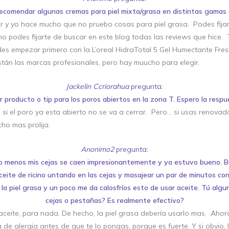
ecomendar algunas cremas para piel mixta/grasa en distintas gamas 
y yo hace mucho que no pruebo cosas para piel grasa. Podes fijart
no podes fijarte de buscar en este blog todas las reviews que hice.
des empezar primero con la L’oreal HidraTotal 5 Gel Humectante Fres
tán las marcas profesionales, pero hay muucho para elegir.
Jackelin Ccriorahua
pregunta:
r producto o tip para los poros abiertos en la zona T. Espero la respu
si el poro ya esta abierto no se va a cerrar. Pero… si usas renovado
ho mas prolija.
Anonimo2
pregunta:
o menos mis cejas se caen impresionantemente y ya estuvo bueno. B
ceite de ricino untando en las cejas y masajear un par de minutos con
la piel grasa y un poco me da calosfríos esto de usar aceite. Tú alg
cejas o pestañas? Es realmente efectivo?
aceite, para nada. De hecho, la piel grasa debería usarlo mas. Ahora
e alergia antes de que te lo pongas, porque es fuerte. Y si obvio, 