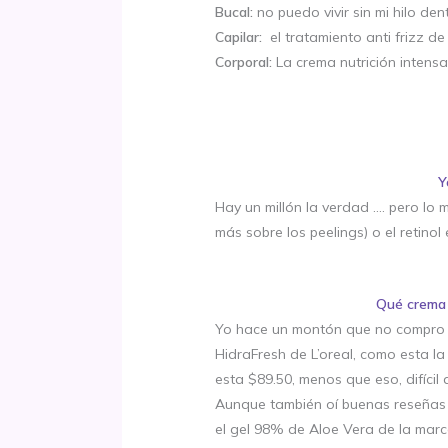
Bucal:
no puedo vivir sin mi hilo dent
Capilar:
el tratamiento anti frizz d
Corporal:
La crema nutrición intens
Y
Hay un millón la verdad …. pero lo 
más sobre los peelings) o el retinol
Qué crema 
Yo hace un montón que no compro al
HidraFresh de L’oreal, como esta l
esta $89.50, menos que eso, difícil
Aunque también oí buenas reseñas d
el gel 98% de Aloe Vera de la marc