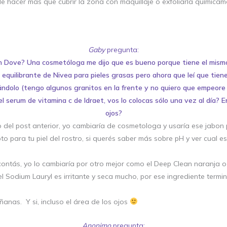
e hacer mas que cubrir la zona con maquillaje o exfoliarla químicam
Gaby
pregunta:
 Dove? Una cosmetóloga me dijo que es bueno porque tiene el mismo 
 equilibrante de Nivea para pieles grasas pero ahora que leí que tie
ándolo (tengo algunos granitos en la frente y no quiero que empeore
l serum de vitamina c de Idraet, vos lo colocas sólo una vez al día? En
ojos?
 del post anterior, yo cambiaría de cosmetologa y usaría ese jabon 
o para tu piel del rostro, si querés saber más sobre pH y ver cual e
 contás, yo lo cambiaría por otro mejor como el Deep Clean naranja 
l Sodium Lauryl es irritante y seca mucho, por ese ingrediente ter
ñanas. Y si, incluso el área de los ojos
Anonimo
pregunta: