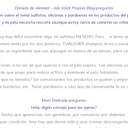
Daniela de
Aleinad – Alis Volat Propriis Blog
pregunta:
n sobre el tema sulfatos, siliconas y parabenos en los productos del 
y mi pelo necesita rescate (aunque estoy cerca de cometer un crimen 
 muy difícil encontrar algo sin sulfatos EN SERIO. Pero … si tenes q
nium
, anda por los dos primeros, CUALQUIER shampoo te va a sacar 
es un ingrediente que vas enjuagar en menos de un minuto, para ca
 …
liconas, a no ser de que quieras ir con el pelo pajoso. Las siliconas 
de que sirven para reducir el frizz y mantener el pelo hidratado.
 que no tenerlos? Sin conservantes, los productos se pudren y empi
e bacterias, etc. Tener parabenos u otro tipo de conservante te va a
Moni Darkside
pregunta:
Hola, algún consejo para las ojeras?
a hecho que aparezcan, son genéticas, por cansancio, por diabetes.
quier condición. Sino hay que dormir más y usar cremas descongestiva