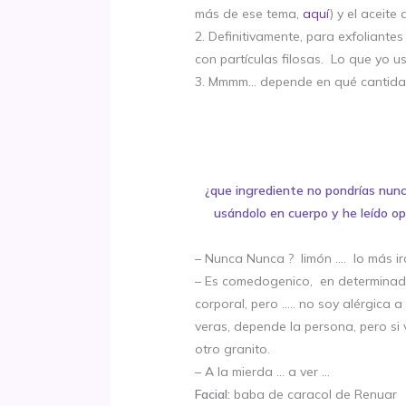
más de ese tema,
aquí
) y el aceite
2. Definitivamente, para exfoliante
con partículas filosas. Lo que yo u
3. Mmmm… depende en qué cantidad y
¿que ingrediente no pondrías nunc
usándolo en cuerpo y he leído opi
– Nunca Nunca ? limón …. lo más ir
– Es comedogenico, en determinadas
corporal, pero ….. no soy alérgica 
veras, depende la persona, pero si 
otro granito.
– A la mierda … a ver …
Facial:
baba de caracol de Renuar