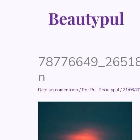
Ir
al
contenido
78776649_2651
n
Deja un comentario
/ Por
Puli Beautypul
/
21/03/2