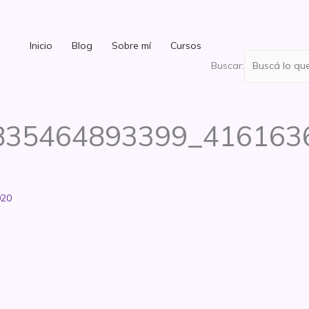
Inicio
Blog
Sobre mí
Cursos
Buscar:
835464893399_416163
020