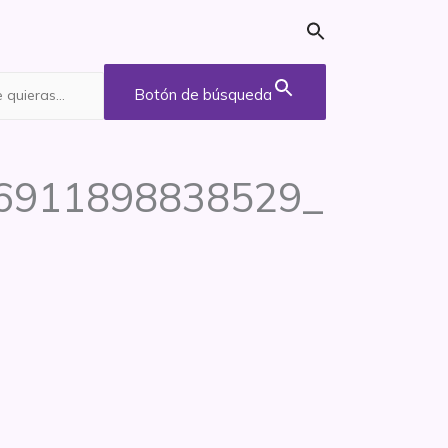
Botón de búsqueda
6911898838529_