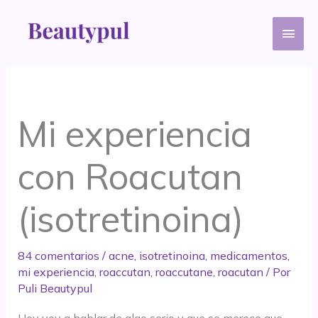
Ir
Men
al
contenido
princ
Mi experiencia
con Roacutan
(isotretinoina)
84 comentarios
/
acne
,
isotretinoina
,
medicamentos
,
mi experiencia
,
roaccutan
,
roaccutane
,
roacutan
/ Por
Puli Beautypul
Hoy voy a hablar de algo serio y que se merece que