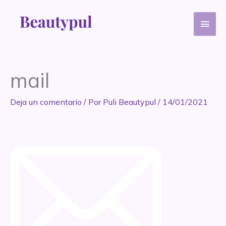
Ir
Men
al
contenido
princ
mail
Deja un comentario
/ Por
Puli Beautypul
/
14/01/2021