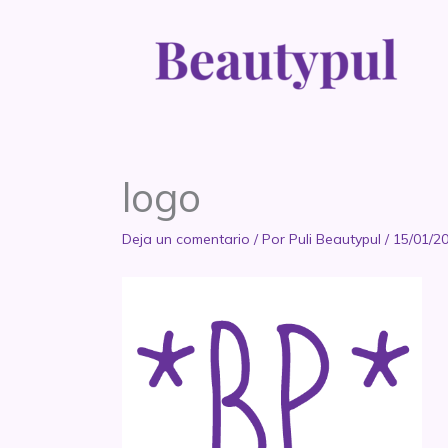
Ir
al
contenido
logo
Deja un comentario
/ Por
Puli Beautypul
/
15/01/2