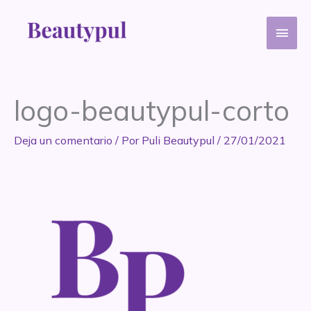
Ir
Men
al
contenido
princ
logo-beautypul-corto
Deja un comentario
/ Por
Puli Beautypul
/
27/01/2021