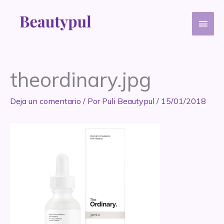
Ir
Men
al
contenido
princ
theordinary.jpg
Deja un comentario
/ Por
Puli Beautypul
/
15/01/2018