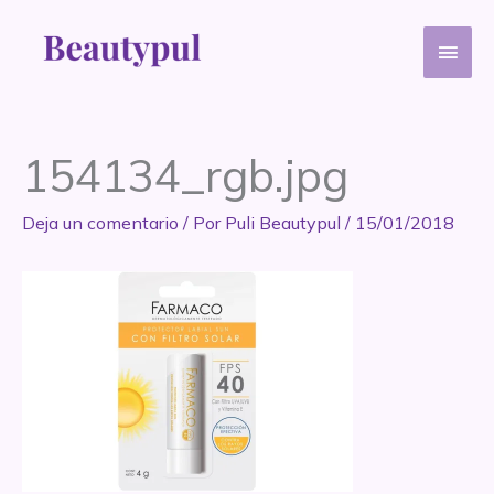
Ir
Men
al
contenido
princ
154134_rgb.jpg
Deja un comentario
/ Por
Puli Beautypul
/
15/01/2018