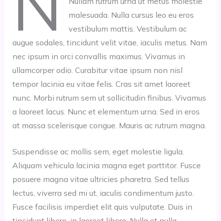
N
Nullam rutrum urna ut metus molestie
malesuada. Nulla cursus leo eu eros
vestibulum mattis. Vestibulum ac
augue sodales, tincidunt velit vitae, iaculis metus. Nam
nec ipsum in orci convallis maximus. Vivamus in
ullamcorper odio. Curabitur vitae ipsum non nisl
tempor lacinia eu vitae felis. Cras sit amet laoreet
nunc. Morbi rutrum sem ut sollicitudin finibus. Vivamus
a laoreet lacus. Nunc et elementum urna. Sed in eros
at massa scelerisque congue. Mauris ac rutrum magna.
Suspendisse ac mollis sem, eget molestie ligula.
Aliquam vehicula lacinia magna eget porttitor. Fusce
posuere magna vitae ultricies pharetra. Sed tellus
lectus, viverra sed mi ut, iaculis condimentum justo.
Fusce facilisis imperdiet elit quis vulputate. Duis in
tincidunt libero, in laoreet libero. Nulla et nulla